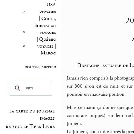
USA
voyages
20
| Chine,
Shenzhen
voyages
2
| Québec
voyages |
Maroc
|
Bretagne, estuaire de L
routes, métier
Jamais rien compris à la photograp
sur 800 si on est de nuit, et sur 
poussoir en mauvaise position.
Mais ce matin ça donne quelque c
la carte du journal
cormorans huppés) sur leur roch
images
Jument.
retour le Tiers Livre
La Jument, construite après la pre