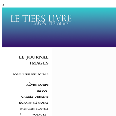
<
le journal
images
sommaire principal
#Évry corps
béton
carrés urbains
écrans mémoire
paysages monde
voyages |