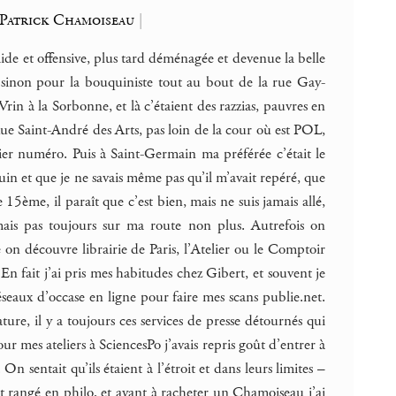
Patrick Chamoiseau
|
aide et offensive, plus tard déménagée et devenue la belle
, sinon pour la bouquiniste tout au bout de la rue Gay-
rin à la Sorbonne, et là c’étaient des razzias, pauvres en
 Rue Saint-André des Arts, pas loin de la cour où est POL,
rnier numéro. Puis à Saint-Germain ma préférée c’était le
uin et que je ne savais même pas qu’il m’avait repéré, que
15ème, il paraît que c’est bien, mais ne suis jamais allé,
mais pas toujours sur ma route non plus. Autrefois on
té on découvre librairie de Paris, l’Atelier ou le Comptoir
En fait j’ai pris mes habitudes chez Gibert, et souvent je
eaux d’occase en ligne pour faire mes scans publie.net.
ture, il y a toujours ces services de presse détournés qui
pour mes ateliers à SciencesPo j’avais repris goût d’entrer à
 sentait qu’ils étaient à l’étroit et dans leurs limites –
ient rangé en philo, et ayant à racheter un Chamoiseau j’ai