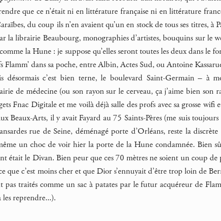
re que ce n’était ni en littérature française ni en littérature francop
raïbes, du coup ils n’en avaient qu’un en stock de tous ses titres, à P
par la librairie Beaubourg, monographies d’artistes, bouquins sur le w
comme la Hune : je suppose qu’elles seront toutes les deux dans le fond
s Flamm’ dans sa poche, entre Albin, Actes Sud, ou Antoine Kassarue, e
Mais désormais c’est bien terne, le boulevard Saint-Germain – à mo
rairie de médecine (ou son rayon sur le cerveau, ça j’aime bien son 
ets Fnac Digitale et me voilà déjà salle des profs avec sa grosse wifi 
aux Beaux-Arts, il y avait Fayard au 75 Saints-Pères (me suis toujours 
ansardes rue de Seine, déménagé porte d’Orléans, reste la discrète M
ême un choc de voir hier la porte de la Hune condamnée. Bien sûr 
t était le Divan. Bien peur que ces 70 mètres ne soient un coup de p
e que c’est moins cher et que Dior s’ennuyait d’être trop loin de Ber
ent pas traités comme un sac à patates par le futur acquéreur de Fla
 les reprendre...).