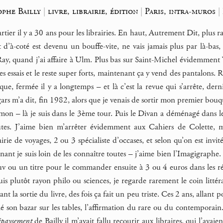
ophe Bailly
|
livre, librairie, édition
|
Paris, intra-muros
|
tier il y a 30 ans pour les librairies. En haut, Autrement Dit, plus r
 d’à-coté est devenu un bouffe-vite, ne vais jamais plus par là-bas
Ray, quand j’ai affaire à Ulm. Plus bas sur Saint-Michel évidemment V
les essais et le reste super forts, maintenant ça y vend des pantalons.
ique, fermée il y a longtemps – et là c’est la revue qui s’arrête, de
 gars m’a dit, fin 1982, alors que je venais de sortir mon premier bouq
Simon – là je suis dans le 3ème tour. Puis le Divan a déménagé dans le 
utes. J’aime bien m’arrêter évidemment aux Cahiers de Colette, 
airie de voyages, 2 ou 3 spécialiste d’occases, et selon qu’on est invi
ant je suis loin de les connaître toutes – j’aime bien l’Imagigraphe. 
 ou un titre pour le commander ensuite à 3 ou 4 euros dans les rés
is plutôt rayon philo ou sciences, je regarde rarement le coin littéra
ant la sortie du livre, des fois ça fait un peu triste. Ces 2 ans, allant 
 son bazar sur les tables, l’affirmation du rare ou du contemporain. On
paysement
de Bailly il m’avait fallu recourir aux libraires, qui l’ava