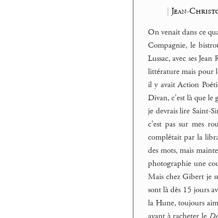
|
Jean-Christ
On venait dans ce quar
Compagnie, le bistrot
Lussac, avec ses Jean 
littérature mais pour 
il y avait Action Poét
Divan, c’est là que le
je devrais lire Saint-
c’est pas sur mes ro
complétait par la libr
des mots, mais mainten
photographie une couv
Mais chez Gibert je su
sont là dès 15 jours av
la Hune, toujours aimé
ayant à racheter le
Dé