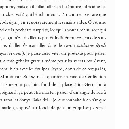
hone, mais qu’il fallait aller en littératures africaines et
atrick et voilà qui l’enchanterait. Par contre, pas rare que
ebdesign, j’en ressors rarement les mains vides. C’est une
 de la pochette surprise, lorsqu’ils vont tirer au sort qui
t ça m’est d’ailleurs plutôt indifférent, ces jeux de sous
ins d’aller s’encanailler dans le rayon
médecine légale
rayon
cerveau
), je passe assez vite, un prétexte pour passer
et le café gobelet gratuit même pour les vacataires. Avant,
senti bien avec les équipes Fayard, enfin de ce temps-là),
inuit rue Palissy, mais quartier en voie de stérilisation
ils ne sont pas loin, fond de la place Saint-Germain, à
oignard, ça peut être mortel, passer d’un angle de rue à
ruratati et Sonya Rakakiel – je leur souhaite bien sûr que
mmarion, appuyé sur fonds de pension et qui se passerait