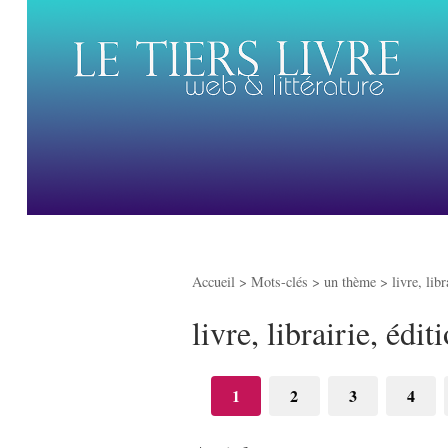
Accueil
> Mots-clés > un thème >
livre, libr
livre, librairie, édit
1
2
3
4