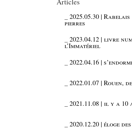
Articles
_
2025.05.30 | Rabelai
pierres
_
2023.04.12 | livre nu
l’Immatériel
_
2022.04.16 | s’endorm
_
2022.01.07 | Rouen, d
_
2021.11.08 | il y a 1
_
2020.12.20 | éloge de