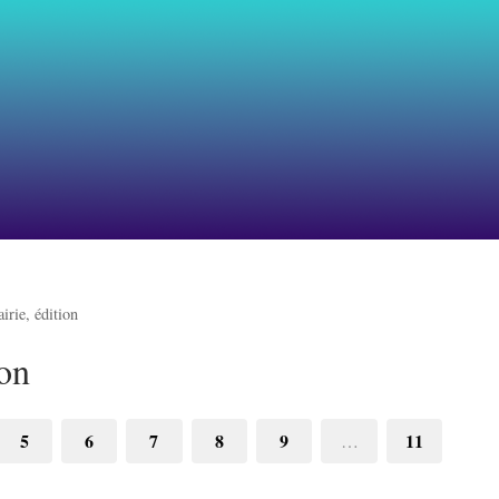
airie, édition
ion
5
6
7
8
9
11
…