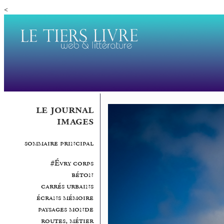
<
le journal
images
sommaire principal
#Évry corps
béton
carrés urbains
écrans mémoire
paysages monde
routes, métier