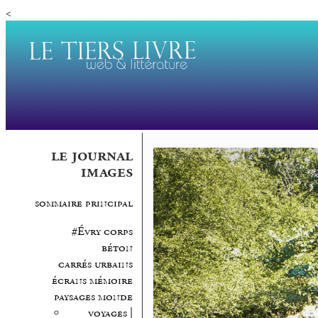
<
le journal
images
sommaire principal
#Évry corps
béton
carrés urbains
écrans mémoire
paysages monde
voyages |