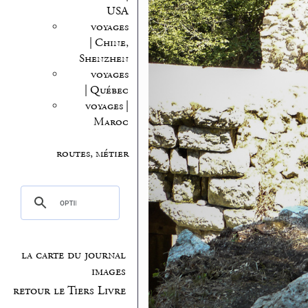
USA
voyages
| Chine,
Shenzhen
voyages
| Québec
voyages |
Maroc
routes, métier
la carte du journal
images
retour le Tiers Livre