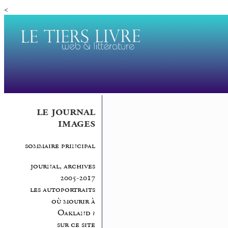
<
le journal
images
sommaire principal
journal, archives
2005-2017
les autoportraits
où mourir à
Oakland ?
sur ce site