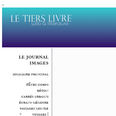
<
le journal
images
sommaire principal
#Évry corps
béton
carrés urbains
écrans mémoire
paysages monde
voyages |