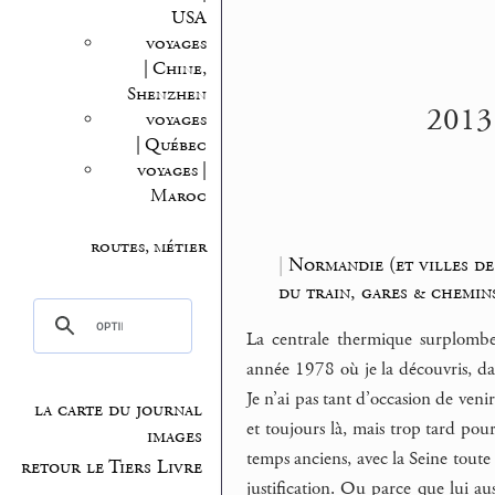
USA
voyages
| Chine,
Shenzhen
2013.
voyages
| Québec
voyages |
Maroc
routes, métier
|
Normandie (et villes de.
du train, gares & chemin
La centrale thermique surplombe 
année 1978 où je la découvris, dan
Je n’ai pas tant d’occasion de venir
la carte du journal
et toujours là, mais trop tard pou
images
temps anciens, avec la Seine toute d
retour le Tiers Livre
justification. Ou parce que lui au