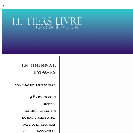
<
le journal
images
sommaire principal
#Évry corps
béton
carrés urbains
écrans mémoire
paysages monde
voyages |