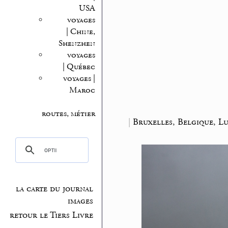
USA
voyages
| Chine,
Shenzhen
voyages
| Québec
voyages |
Maroc
routes, métier
|
Bruxelles, Belgique, 
la carte du journal
images
retour le Tiers Livre