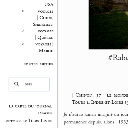
USA
voyages
| Chine,
Shenzhen
voyages
| Québec
voyages |
Maroc
#Rabel
routes, métier
|
Chinon, 37
|
le monde
Tours & Indre-et-Loire (
la carte du journal
images
Je n’aurais jamais imaginé un jou
retour le Tiers Livre
permanence depuis, allons : 1983 