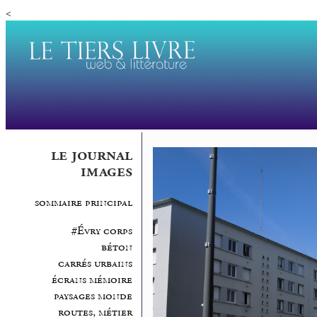
<
le journal
images
sommaire principal
#Évry corps
béton
carrés urbains
écrans mémoire
paysages monde
routes, métier