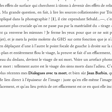
s effets de surface qui cherchent à tâtons à devenir des effets de reli
Ma grande question, en fait, à lire les sources collationnées par Tri
impliqué dans la photographie ?
[
1
]
, il cite cependant Sebald...—, c’
tant plus cruciale qu’on ne passe pas par la matérialité du « tirage »
 ça renverse les miennes ? Je ferme les yeux pour que ce ne soit pa
et), et je mets la petite molette du GH5 sur cette fonction que je n’av
 déplaçant d’une à l’autre le point focale de gauche à droite sur la m
-plan et entièrement flou le visage, la preuve se fait d’un effacement, 
peau du dedans, devient le visage de soi mort. Voire un artefact phot
de mort : tellement autre est le visage des siens morts dans l’adieu.
s plus récentes mes
Dialogues avec ta mort
, et bien sûr
Jean Barbin
, q
s de lien direct à l’épaisseur de l’image : juste qu’en elle-même l’ima
facement, et qu’au lieu précis de cet effacement est ce en quoi elle inc