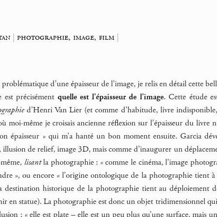
tan
|
photographie, image, film
|
 problématique d’une épaisseur de l’image, je relis en détail cette b
re est précisément
quelle est l’épaisseur de l’image
. Cette étude e
ographie
d’Henri Van Lier (et comme d’habitude, livre indisponible,
 où moi-même je croisais ancienne réflexion sur l’épaisseur du livre nu
on épaisseur » qui m’a hanté un bon moment ensuite. Garcia dévelo
, illusion de relief, image 3D, mais comme d’inaugurer un déplaceme
s-même,
lisant
la photographie : « comme le cinéma, l’image photograp
dre », ou encore « l’origine ontologique de la photographie tient à l
 la destination historique de la photographie tient au déploiement de
nir en statue). La photographie est donc un objet tridimensionnel qu
usion : « elle est plate – elle est un peu plus qu’une surface, mais 