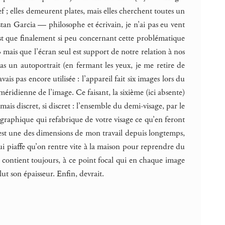
ef ; elles demeurent plates, mais elles cherchent toutes un
stan Garcia — philosophe et écrivain, je n’ai pas eu vent
est que finalement si peu concernant cette problématique
 mais que l’écran seul est support de notre relation à nos
s un autoportrait (en fermant les yeux, je me retire de
ais pas encore utilisée : l’appareil fait six images lors du
éridienne de l’image. Ce faisant, la sixième (ici absente)
mais discret, si discret : l’ensemble du demi-visage, par le
ographique qui refabrique de votre visage ce qu’en feront
 C’est une des dimensions de mon travail depuis longtemps,
ui piaffe qu’on rentre vite à la maison pour reprendre du
ge contient toujours, à ce point focal qui en chaque image
lut son épaisseur. Enfin, devrait.