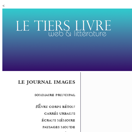
<
le journal images
sommaire principal
#Évry corps béton
carrés urbains
écrans mémoire
paysages monde