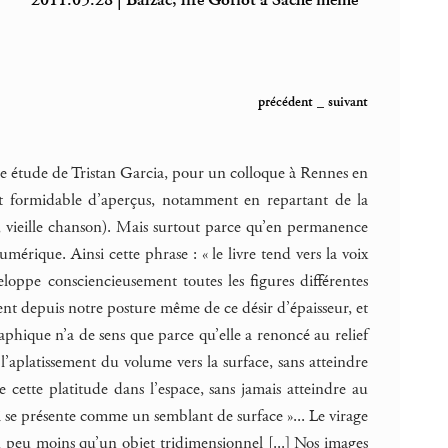
2011.05.28 | Balzac, lire Goriot à Saché même
précédent
_
suivant
elle étude de Tristan Garcia, pour un colloque à Rennes en
st formidable d’aperçus, notamment en repartant de la
 vieille chanson). Mais surtout parce qu’en permanence
mérique. Ainsi cette phrase : « le livre tend vers la voix
ppe consciencieusement toutes les figures différentes
nt depuis notre posture même de ce désir d’épaisseur, et
hique n’a de sens que parce qu’elle a renoncé au relief
’aplatissement du volume vers la surface, sans atteindre
 cette platitude dans l’espace, sans jamais atteindre au
i se présente comme un semblant de surface »... Le virage
un peu moins qu’un objet tridimensionnel [...] Nos images