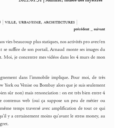
2022.01.31 | Aurillac, musée des mystères
)
|
ville, urbanisme, architectures
|
précédent
_
suivant
os vies beaucoup plus statiques, nos activités pro avec/en
t se suffire de son portail, Arnaud monte ses images du
nt. Moi, je concentre mes vidéos dans les 4 murs de mon
éloignement dans l’immobile implique. Pour moi, de très
New York ou Venise ou Bombay alors que je suis seulement
ien sûr non) mais renonciation : on est très bien entre 4
 de contenus web (oui ça suppose un peu de métier ou
même temps traversé avec amplification de tout ce qui
u’il y a certainement moins qu’avant le stress money, au
gret.