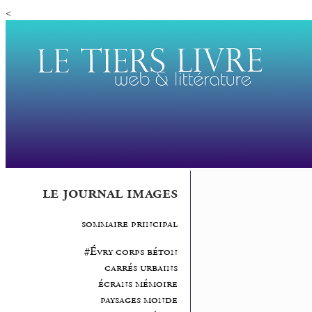
<
le journal images
sommaire principal
#Évry corps béton
carrés urbains
écrans mémoire
paysages monde