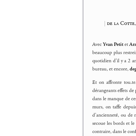
|
de la Cotte
Avec
Yvan Petit
et
Arn
beaucoup plus restrei
quotidien d’il y a 2 
bureau, et encore,
dep
Et on affronte tou.te
dérangeants effets de
dans le manque de ces 
murs, on taffe depui
d’ancienneté, ou de 
secoue les bords et l
contraire, dans le con