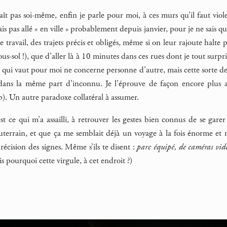
ît pas soi-même, enfin je parle pour moi, à ces murs qu’il faut vio
ais pas allé « en ville » probablement depuis janvier, pour je ne sais qu
le travail, des trajets précis et obligés, même si on leur rajoute halte
ous-sol !), que d’aller là à 10 minutes dans ces rues dont je tout surp
ce qui vaut pour moi ne concerne personne d’autre, mais cette sorte d
dans la même part d’inconnu. Je l’éprouve de façon encore plus ai
). Un autre paradoxe collatéral à assumer.
st ce qui m’a assailli, à retrouver les gestes bien connus de se ga
uterrain, et que ça me semblait déjà un voyage à la fois énorme et na
précision des signes. Même s’ils te disent :
parc équipé, de caméras vid
is pourquoi cette virgule, à cet endroit ?)