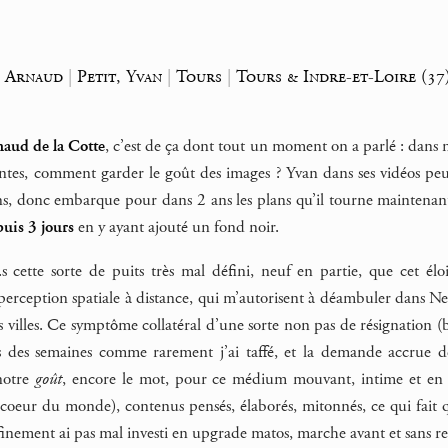
, Arnaud
|
Petit, Yvan
|
Tours
|
Tours & Indre-et-Loire (37
aud de la Cotte
, c’est de ça dont tout un moment on a parlé : dans n
ntes, comment garder le goût des images ? Yvan dans ses vidéos peu
ans, donc embarque pour dans 2 ans les plans qu’il tourne maintena
uis 3 jours
en y ayant ajouté un fond noir.
.s cette sorte de puits très mal défini, neuf en partie, que cet 
 perception spatiale à distance, qui m’autorisent à déambuler dans 
villes. Ce symptôme collatéral d’une sorte non pas de résignation (b
s des semaines comme rarement j’ai taffé, et la demande accrue
notre
goût
, encore le mot, pour ce médium mouvant, intime et en 
e coeur du monde), contenus pensés, élaborés, mitonnés, ce qui fait q
finement ai pas mal investi en upgrade matos, marche avant et sans re