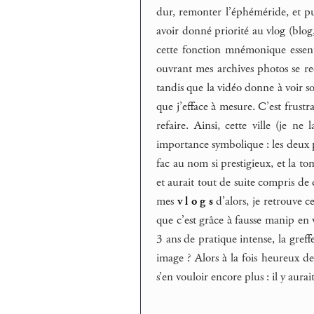
dur, remonter l’éphéméride, et p
avoir donné priorité au vlog (blog
cette fonction mnémonique essenti
ouvrant mes archives photos se rec
tandis que la vidéo donne à voir so
que j’efface à mesure. C’est frustr
refaire. Ainsi, cette ville (je 
importance symbolique : les deux p
fac au nom si prestigieux, et la t
et aurait tout de suite compris de qu
mes
v
l
o
g
s
d’alors, je retrouve c
que c’est grâce à fausse manip en
3 ans de pratique intense, la greff
image ? Alors à la fois heureux d
s’en vouloir encore plus : il y aura