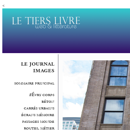
<
le journal
images
sommaire principal
#Évry corps
béton
carrés urbains
écrans mémoire
paysages monde
routes, métier