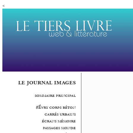
<
le journal images
sommaire principal
#Évry corps béton
carrés urbains
écrans mémoire
paysages monde