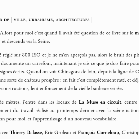
ur de
|
ville, urbanisme, architectures
|
lfort pour moi c’est quand il avait été question de ce livre sur le
m
et descends ves la Seine.
 réglé sur 800 ISO et je ne m’en aperçois pas, alors le bruit des pi
 documente un carrefour, maintenant je sais ce que je dois faire po
es signes écrits. Quand on voit Chinagora de loin, depuis la ligne de 
e sorte de château prospère : en fait c’est complètement raté, et dé
reconstructions, lent enfoncement de la vieille banlieue serrée.
de mètres, j’entre dans les locaux de
La Muse en circuit
, centre
ement du travail réalisé au printemps dernier avec la scène natio
n pour moi, et l’apprentissage d’un nouveau vocabulaire.
 avec
Thierry Balasse
, Eric Groleau et
François Corneloup
, Christo