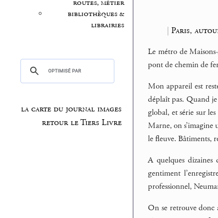
routes, métier
bibliothèques &
librairies
|
Paris, auto
Le métro de Maisons-A
pont de chemin de fer 
Mon appareil est resté
déplaît pas. Quand je
la carte du journal images
global, et série sur l
retour le Tiers Livre
Marne, on s’imagine un
le fleuve. Bâtiments, 
A quelques dizaines 
gentiment l’enregistr
professionnel, Neuman
On se retrouve donc