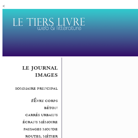
<
le journal
images
sommaire principal
#Évry corps
béton
carrés urbains
écrans mémoire
paysages monde
routes, métier