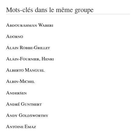
Mots-clés dans le même groupe
Abdourahman Waberi
Adorno
Alain Robbe-Grillet
Alain-Fournier, Henri
Alberto Manguel
Albin-Michel
Andersen
André Gunthert
Andy Goldsworthy
Antoine Emaz