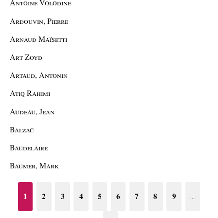
Antoine Volodine
Ardouvin, Pierre
Arnaud Maïsetti
Art Zoyd
Artaud, Antonin
Atiq Rahimi
Audeau, Jean
Balzac
Baudelaire
Baumer, Mark
1
2
3
4
5
6
7
8
9
…