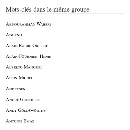
Mots-clés dans le même groupe
Abdourahman Waberi
Adorno
Alain Robbe-Grillet
Alain-Fournier, Henri
Alberto Manguel
Albin-Michel
Andersen
André Gunthert
Andy Goldsworthy
Antoine Emaz