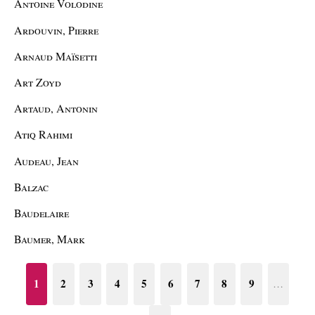
Antoine Volodine
Ardouvin, Pierre
Arnaud Maïsetti
Art Zoyd
Artaud, Antonin
Atiq Rahimi
Audeau, Jean
Balzac
Baudelaire
Baumer, Mark
1
2
3
4
5
6
7
8
9
…