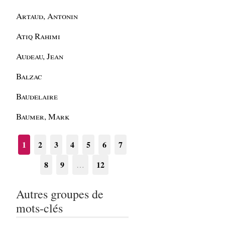
Artaud, Antonin
Atiq Rahimi
Audeau, Jean
Balzac
Baudelaire
Baumer, Mark
1
2
3
4
5
6
7
8
9
12
…
Autres groupes de
mots-clés