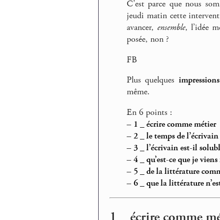
C’est parce que nous somme
jeudi matin cette interven
avancer,
ensemble
, l’idée m
posée, non ?
FB
Plus quelques
impression
même.
En 6 points :
–
1 _ écrire comme métier
–
2 _ le temps de l’écrivain
–
3 _ l’écrivain est-il solu
–
4 _ qu’est-ce que je viens f
–
5 _ de la littérature com
–
6 _ que la littérature n’e
1 _ écrire comme mé