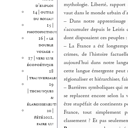
mythologie. Liberté, rapport 
d’emploi
14 | outils
vaut dans le monde urbain d’
du roman
–
Dans notre apprentissage 
15 |
s’accumuler depuis le Leiris
photofictions
dont disposaient ces peuples : 
16 | « le
double
–
La France a été longtemps 
voyage »
crimes, de l’histoire factue
17 | vers une
aujourd’hui dans notre langu
écopoétique
cette langue émergente peut 
18
| transversales
régionaliser et hiérarchiser, fai
19
–
Barrières symboliques qui res
| techniques
se replacent encore selon la
&
être stupéfait de continents p
élargissements
20 |
France, tout simplement pa
#été2021,
classement ? Et pas seulemen
faire un