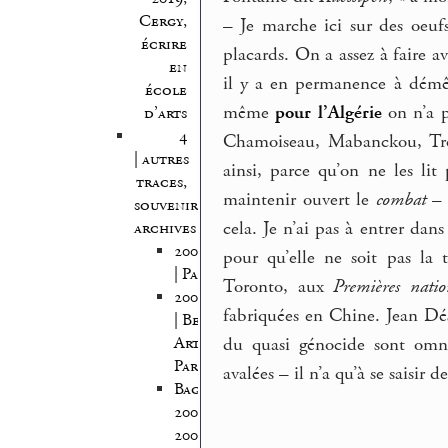
Cergy,
–
Je marche ici sur des oeufs.
écrire
placards. On a assez à faire a
en
il y a en permanence à démêle
école
même
pour l’Algérie
on n’a p
d’arts
4
Chamoiseau, Mabanckou, Troui
| autres
ainsi, parce qu’on ne les li
traces,
maintenir ouvert le
combat
– 
souvenirs,
cela. Je n’ai pas à entrer dans
archives
2005/2006
pour qu’elle ne soit pas la 
| Pantin
Toronto, aux
Premières natio
2005/2007
fabriquées en Chine. Jean Dés
| Beaux
du quasi génocide sont omnipr
Arts
Paris
avalées – il n’a qu’à se saisir
Bagnolet
2008-
2009