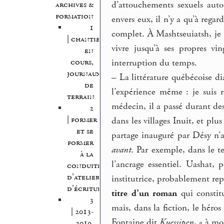
d’attouchements sexuels auto
archives &
formation
envers eux, il n’y a qu’à regar
1
complet. À Mashtseuiatsh, j
| chantiers
vivre jusqu’à ses propres vi
en
interruption du temps.
cours,
journaux
–
La littérature québécoise di
de
l’expérience même : je suis 
terrain
médecin, il a passé durant d
2
| former
dans les villages Inuit, et p
et se
partage inauguré par Désy n’a
former
avant
. Par exemple, dans le t
à la
l’ancrage essentiel. Uashat,
conduite
d’atelier
institutrice, probablement rep
d’écriture
titre d’un roman
qui constit
3
mais, dans la fiction, le hér
| 2013-
Fontaine dit
Kuessipen
, « à mo
2019,