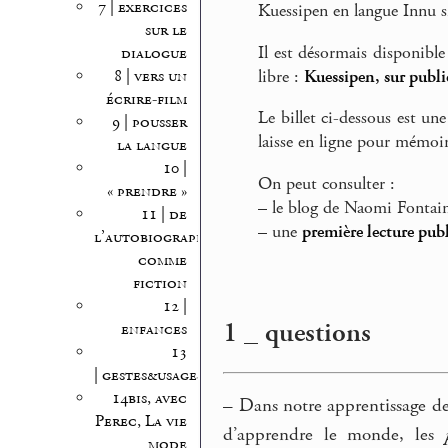
7 | exercices
Kuessipen en langue Innu s
sur le
Il est désormais disponible
dialogue
8 | vers un
libre :
Kuessipen, sur publi
écrire-film
Le billet ci-dessous est une
9 | pousser
laisse en ligne pour mémoir
la langue
10 |
On peut consulter :
« prendre »
–
le blog de Naomi Fontai
11 | de
–
une
première lecture pub
l’autobiographie
comme
fiction
12 |
1 _ questions
enfances
13
| gestes&usages
14bis, avec
–
Dans notre apprentissage de 
Perec, La vie
d’apprendre le monde, les
mode