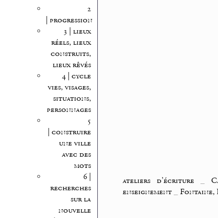
2
| progression
3 | lieux
réels, lieux
construits,
lieux rêvés
4 | cycle
vies, visages,
situations,
personnages
5
| construire
une ville
avec des
mots
6 |
ateliers d’écriture
_
C
recherches
enseignement
_
Fontaine,
sur la
nouvelle