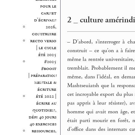
pour le
carnet
2 _ culture amérind
d’écrivain
2026,
construire
recto verso
–
D’abord, s’interroger à ch
| le cycle
construit – ce qu’on a à faire
été 2025
même la rentrée universitaire
#2025
tremblait. Probablement il me
#boost
| préparation
même, dans l’idéal, en demand
mentale &
Mashtseuiatsh que la responsabi
écriture
cet incroyable export du plus r
été 2022 |
pas appris à leur résister),
écrire au
quotidien,
homme qui avait mon âge, et
défi 40 jours
était parti mourir en forêt,
40 exercices
d’office dans des internats ca
ressources,