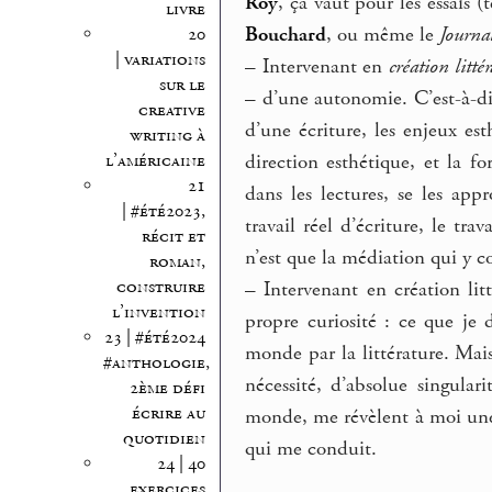
Roy
, ça vaut pour les essais (
livre
Bouchard
, ou même le
Journa
20
| variations
–
Intervenant en
création littér
sur le
– d’une autonomie. C’est-à-d
creative
d’une écriture, les enjeux est
writing à
l’américaine
direction esthétique, et la f
21
dans les lectures, se les app
| #été2023,
travail réel d’écriture, le tra
récit et
n’est que la médiation qui y c
roman,
construire
–
Intervenant en création litt
l’invention
propre curiosité : ce que j
23 | #été2024
monde par la littérature. Mais
#anthologie,
nécessité, d’absolue singula
2ème défi
écrire au
monde, me révèlent à moi une 
quotidien
qui me conduit.
24 | 40
exercices