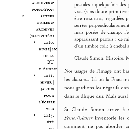
archives &
postales : quelquefois des 
formation
vrac (sans doute primitive
autres
être ressorties, regardées 
cycles &
serrées perpendiculairemen
archives
mais posées de champ, l’en
(sans vidéo)
apparaissant parfois : de mi
2010,
d’un timbre collé à chebal 
hiver| nocturnes
de la
Claude Simon, Histoire, M
BU
d’Angers
Nos usages de l’image ont bas
2011,
les classons. Là où la Fnac m
hiver |
nous gardions les négatifs da
jalons
pour
dans le disque dur. Mais aussi
l’écrire
web
Si Claude Simon arrive à se
2015,
Penser/Classer
inventorie les o
été
comment ne pas aborder ce 
| en