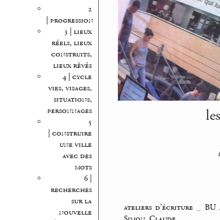
2
| progression
3 | lieux
réels, lieux
construits,
lieux rêvés
4 | cycle
vies, visages,
situations,
le
personnages
5
| construire
une ville
avec des
mots
6 |
recherches
sur la
ateliers d’écriture
_
BU 
nouvelle
Simon, Claude