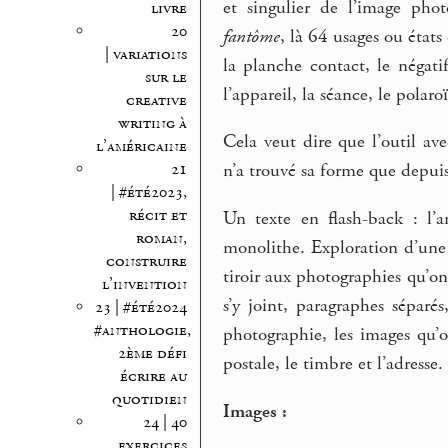
et singulier de l’image ph
livre
20
fantôme
, là 64 usages ou état
| variations
la planche contact, le négati
sur le
l’appareil, la séance, le polaroï
creative
writing à
Cela veut dire que l’outil a
l’américaine
21
n’a trouvé sa forme que depui
| #été2023,
récit et
Un texte en flash-back : l
roman,
monolithe. Exploration d’une
construire
tiroir aux photographies qu’on 
l’invention
s’y joint, paragraphes séparé
23 | #été2024
#anthologie,
photographie, les images qu’
2ème défi
postale, le timbre et l’adresse.
écrire au
quotidien
Images :
24 | 40
exercices