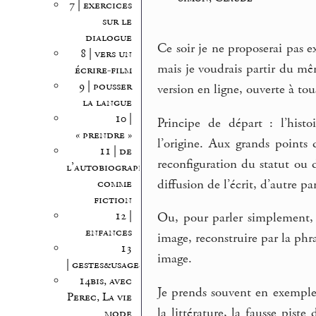
7 | exercices
sur le
dialogue
Ce soir je ne proposerai pas 
8 | vers un
mais je voudrais partir du m
écrire-film
9 | pousser
version en ligne, ouverte à tou
la langue
10 |
Principe de départ : l’histoi
« prendre »
l’origine. Aux grands points 
11 | de
reconfiguration du statut ou 
l’autobiographie
diffusion de l’écrit, d’autre p
comme
fiction
12 |
Ou, pour parler simplement, l
enfances
image, reconstruire par la ph
13
image.
| gestes&usages
14bis, avec
Je prends souvent en exemple 
Perec, La vie
la littérature, la fausse pist
mode