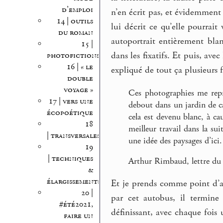
d’emploi
n’en écrit pas, et évidemment
14 | outils
lui décrit ce qu’elle pourrait
du roman
autoportrait entièrement bla
15 |
dans les fixatifs. Et puis, av
photofictions
16 | « le
expliqué de tout ça plusieurs f
double
voyage »
Ces photographies me repré
17 | vers une
debout dans un jardin de ca
écopoétique
cela est devenu blanc, à ca
18
meilleur travail dans la su
| transversales
une idée des paysages d’ici.
19
| techniques
Arthur Rimbaud, lettre du
&
élargissements
Et je prends comme point d’a
20 |
par cet autobus, il termine
#été2021,
définissant, avec chaque fois 
faire un