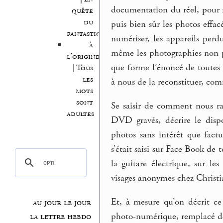
documentation du réel, pour n
quête
du
puis bien sûr les photos effac
fantastique
numériser, les appareils perdu
à
même les photographies non p
l’origine
que forme l’énoncé de toutes c
| Tous
les
à nous de la reconstituer, c
mots
sont
Se saisir de comment nous ran
adultes
DVD gravés, décrire le dispos
photos sans intérêt que factu
s’était saisi sur Face Book de
la guitare électrique, sur les
visages anonymes chez Christi
Et, à mesure qu’on décrit ce
au jour le jour
photo-numérique, remplacé d
la lettre hebdo