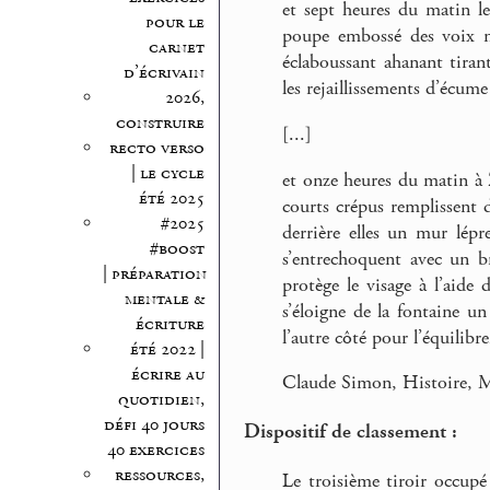
et sept heures du matin le
pour le
poupe embossé des voix n
carnet
éclaboussant ahanant tiran
d’écrivain
les rejaillissements d’écum
2026,
construire
[...]
recto verso
| le cycle
et onze heures du matin à 
été 2025
courts crépus remplissent 
#2025
derrière elles un mur lépr
#boost
s’entrechoquent avec un br
| préparation
protège le visage à l’aide
mentale &
s’éloigne de la fontaine un
écriture
l’autre côté pour l’équilibre
été 2022 |
écrire au
Claude Simon, Histoire, M
quotidien,
défi 40 jours
Dispositif de classement :
40 exercices
ressources,
Le troisième tiroir occupé 