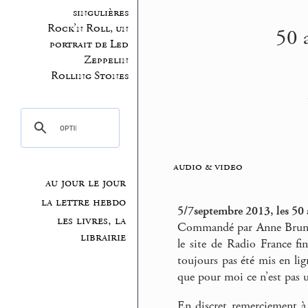
singulières
Rock’n Roll, un
50 
portrait de Led
Zeppelin
Rolling Stones
audio & video
au jour le jour
la lettre hebdo
5/7septembre 2013, les 50 
les livres, la
Commandé par Anne Brunel 
librairie
le site de Radio France fi
toujours pas été mis en lign
que pour moi ce n’est pas 
En discret remerciement à 