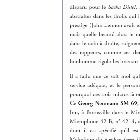
disparu pour le
Sacha Distel
.
abstraites dans les tiroirs q
prestige (John Lennon avait e
mais quelle beauté alors le m
dans le coin à droite, soign
des rappeurs, comme ces de
bonhomme rigolo les bras sur l
Il a fallu que ce soit moi qu
service adéquat, et le person
pourquoi ces trois micros-là on
Ce
Georg Neumann SM-69
,
Inn, à Burnsville dans le Mi
Microphone 42-B, n° 4214, av
dont il est spécifié qu’il e
Melodium dit
à ruban large
, 