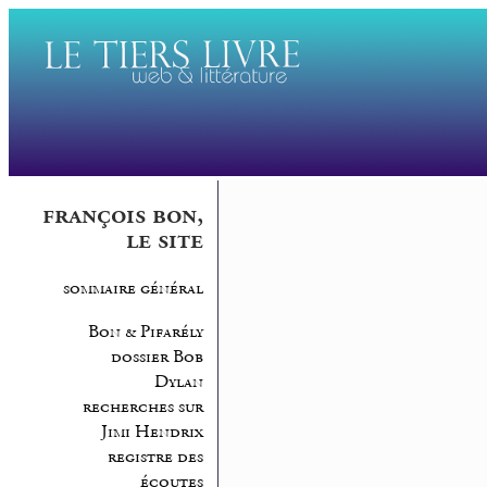
françois bon,
le site
sommaire général
Bon & Pifarély
dossier Bob
Dylan
recherches sur
Jimi Hendrix
registre des
écoutes