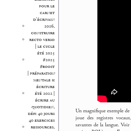
pour le
carnet
d’écrivain
2026,
construire
recto verso
| le cycle
été 2025
#2025
#boost
| préparation
mentale &
écriture
été 2022 |
écrire au
quotidien,
Un magnifique exemple de V
défi 40 jours
joue des registres vocau
40 exercices
savantes de la langue. Voi
ressources,