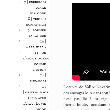
7 | exercices
sur le
dialogue
8 | vers un
écrire-film
9 | pousser
la langue
10 |
« prendre »
11 | de
l’autobiographie
comme
fiction
12 |
enfances
13
L’oeuvre de Valère Novarin
| gestes&usages
des ancrages loin dans son 
14bis, avec
n’est pas lié à sa régul
Perec, La vie
internationale, occultant
mode