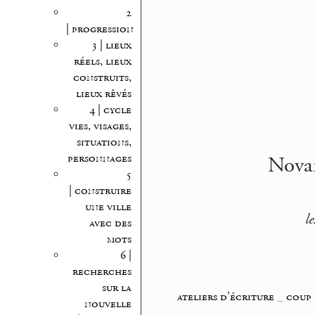
2
| progression
3 | lieux
réels, lieux
construits,
lieux rêvés
4 | cycle
vies, visages,
situations,
Novar
personnages
5
| construire
une ville
l
avec des
mots
6 |
recherches
sur la
ateliers d’écriture
_
coup 
nouvelle