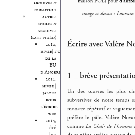
maison POL) pour
d’autre
archives &
formation
–
image ci-dessus : Louvain-
autres
cycles &
archives
(sans vidéo)
Écrire avec Valère No
2010,
hiver| nocturnes
de la
BU
d’Angers
1 _ brève présentati
2011,
hiver |
Un des œuvres les plus chan
jalons
subversives de notre temps e
pour
l’écrire
monstre répétitif et vaguemen
web
préfère le pâle. Valère Nova
2015,
comme
La Chair de l’homme
a
été
| en
de sa pièce atelier, autour de «