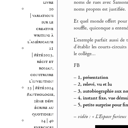
noms de rues avec Sansonne
livre
20
noms propres est justifiée.
| variations
Et quel monde offert pour 
sur le
souffle, quiconque a entendu
creative
writing à
L’exemple parfait aussi de 
l’américaine
d’établir les courts-circuit
21
le collège...
| #été2023,
récit et
FB
roman,
construire
–
1, présentation
l’invention
–
2, relevé, vu et lu
23 | #été2024
–
3, autobiographie aux n
#anthologie,
–
4, instant fixe, vue démul
2ème défi
–
5, petite surprise pour fin
écrire au
quotidien
–
vidéo : « L’Espace furieux
24 | 40
exercices