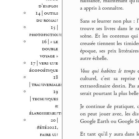
naissance, maintenant qu’i
d’emploi
a appris à connaître.
14 | outils
du roman
Sans se leurrer non plus : l
15 |
trouve ses livres dans le r
photofictions
scène. Et les contenus qui 
16 | « le
creusée tiennent les timide
double
époque, ses prix littéraire
voyage »
autre échelle.
17 | vers une
écopoétique
Vous qui habitez le temps
e
18
culturel, c’est sa repris
| transversales
extraordinaire destin. Pas
19
serait pourtant la plus bell
| techniques
&
Je continue de pratiquer, q
élargissements
on peut jouer avec, les dist
20 |
Google Earth ou Google St
#été2021,
Et tant qu’il y aura dans l
faire un