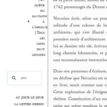
quête
1742 personnages du Drame de
du
fantastique
Novarina écrit, selon un proc
à
solitude d’une cabane de be
l’origine
architecte, qui s’est illustr
| Tous
les
premiers essais d’architectur
mots
lui se dessine très tôt, écri
sont
long chemin laboratoire, et p
adultes
une reconnaissance internation
Dans son processus d’écriture, 
on décline que Novarina est au
en livre, serait comme une cu
Cette exploration de l’énigme
au jour le jour
théâtre. Constitution d’un no
la lettre hebdo
peint sur scène pendant la re