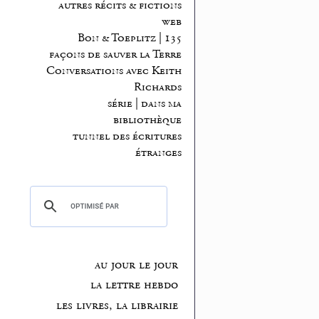
autres récits & fictions
web
Bon & Toeplitz | 135
façons de sauver la Terre
Conversations avec Keith
Richards
série | dans ma
bibliothèque
tunnel des écritures
étranges
au jour le jour
la lettre hebdo
les livres, la librairie