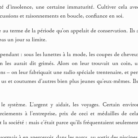
té d’insolence, une certaine immaturité. Cultiver cela avec
iscussions et raisonnements en boucle, confiance en soi.
ile au terme de la période qu’on appelait de conservation. Ils 
 pas un jour sa limite.
cependant : sous les lunettes à la mode, les coupes de cheveux
n les aurait dit grimés. Alors on leur trouvait un coin, un
ns – on leur fabriquait une radio spéciale trentenaire, et pe
es us et coutumes d’autres bien plus jeunes qu’eux-mêmes. Ils
le système. L’argent y aidait, les voyages. Certain environ
rciements à l’entreprise, prix de ceci et médailles de cela
t la société : mais c’était parce qu’ils fréquentaient seulemen
mais à en apercevoir, dans les parcs, au sortir des piscines o