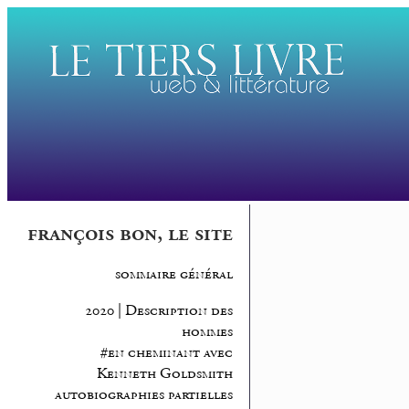
françois bon, le site
sommaire général
2020 | Description des
hommes
#en cheminant avec
Kenneth Goldsmith
autobiographies partielles