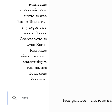
partielles
autres récits &
fictions web
Bon & Toeplitz |
135 façons de
sauver la Terre
Conversations
avec Keith
Richards
série | dans ma
bibliothèque
tunnel des
écritures
étranges
François Bon | fictions & 