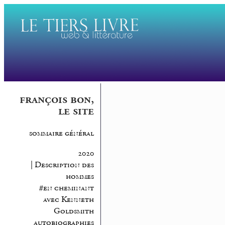
françois bon,
le site
sommaire général
2020
| Description des
hommes
#en cheminant
avec Kenneth
Goldsmith
autobiographies