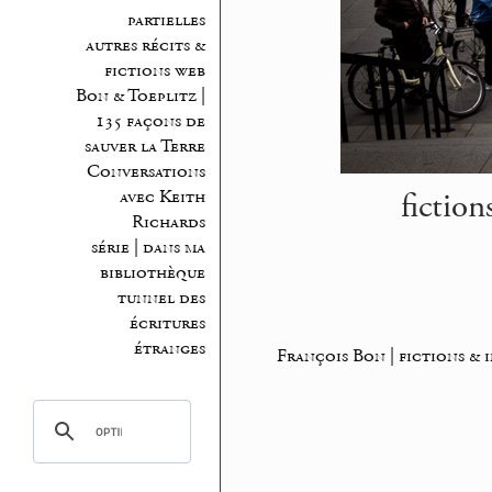
partielles
autres récits &
fictions web
Bon & Toeplitz |
135 façons de
sauver la Terre
Conversations
fictio
avec Keith
Richards
série | dans ma
bibliothèque
tunnel des
écritures
étranges
François Bon | fictions & 