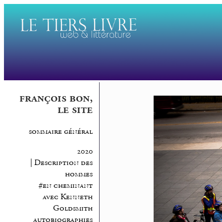
françois bon,
le site
sommaire général
2020
| Description des
hommes
#en cheminant
avec Kenneth
Goldsmith
autobiographies