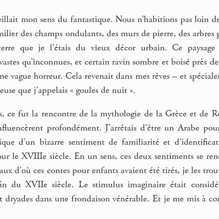
illait mon sens du fantastique. Nous n’habitions pas loin de 
familier des champs ondulants, des murs de pierre, des arbres
terre que je l’étais du vieux décor urbain. Ce paysage 
i vastes qu’inconnues, et certain ravin sombre et boisé près d
ne vague horreur. Cela revenait dans mes rêves – et spéciale
euse que j’appelais « goules de nuit ».
, ce fut la rencontre de la mythologie de la Grèce et de Ro
influencèrent profondément. J’arrêtais d’être un Arabe 
que d’un bizarre sentiment de familiarité et d’identific
ur le XVIIIe siècle. En un sens, ces deux sentiments se ren
inaux d’où ces contes pour enfants avaient été tirés, je les t
in du XVIIe siècle. Le stimulus imaginaire était consid
t dryades dans une frondaison vénérable. Et je me mis à const