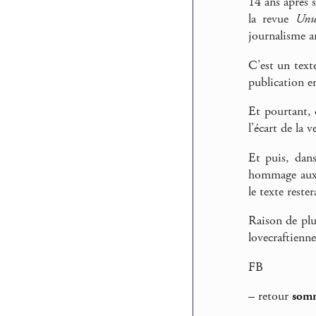
14 ans après 
la revue
Unus
journalisme am
C’est un text
publication en
Et pourtant, 
l’écart de la 
Et puis, dans 
hommage aux a
le texte reste
Raison de plu
lovecraftienne
FB
–
retour
somm