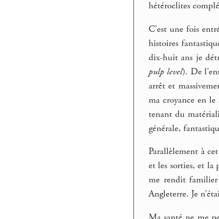
hétéroclites compl
C’est une fois entr
histoires fantasti
dix-huit ans je dé
pulp level
). De l’e
arrêt et massivemen
ma croyance en le s
tenant du matéria
générale, fantastiq
Parallèlement à cet
et les sorties, et 
me rendit familier
Angleterre. Je n’ét
Ma santé ne me perm