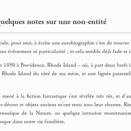
Quelques notes sur une non-entité
ipale, pour moi, à écrire une autobiographie c’est de trouver l
ans événement ni particularité ; et cela semble déjà fade et i
ût 1890 à Providence, Rhode Island – où, à part deux brefs int
 Rhode Island du côté de ma mère, et une lignée paternel
mené à la fiction fantastique s’est révélée très tôt, et d’au
 les décors et objets anciens m’ont tenu sous leur charme. Ri
 prosaïque de la Nature, ou quelque intrusion monstrueus
usque dans notre vie familière.