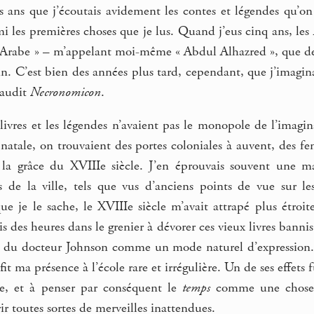
is ans que j’écoutais avidement les contes et légendes qu’o
 les premières choses que je lus. Quand j’eus cinq ans, les
 l’Arabe » – m’appelant moi-même « Abdul Alhazred », que 
n. C’est bien des années plus tard, cependant, que j’imaginai
maudit
Necronomicon
.
ivres et les légendes n’avaient pas le monopole de l’imagin
 natale, on trouvaient des portes coloniales à auvent, des fe
 la grâce du XVIIIe siècle. J’en éprouvais souvent une mag
s de la ville, tels que vus d’anciens points de vue sur le
ue je le sache, le XVIIIe siècle m’avait attrapé plus étro
ais des heures dans le grenier à dévorer ces vieux livres bann
ou du docteur Johnson comme un mode naturel d’expression
it ma présence à l’école rare et irrégulière. Un de ses effets
e, et à penser par conséquent le
temps
comme une chose m
ir toutes sortes de merveilles inattendues.