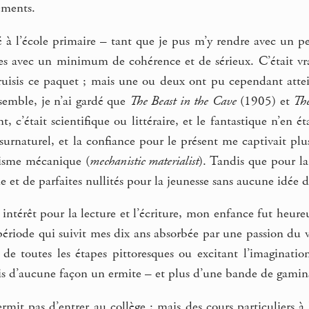
éments.
é à l’école primaire – tant que je pus m’y rendre avec un p
ques avec un minimum de cohérence et de sérieux. C’était v
truisis ce paquet ; mais une ou deux ont pu cependant attei
nsemble, je n’ai gardé que
The Beast in the Cave
(1905) et
The
t, c’était scientifique ou littéraire, et le fantastique n’en 
urnaturel, et la confiance pour le présent me captivait plu
lisme mécanique (
mechanistic materialist
). Tandis que pour la 
ue et de parfaites nullités pour la jeunesse sans aucune idée 
 intérêt pour la lecture et l’écriture, mon enfance fut heureu
la période qui suivit mes dix ans absorbée par une passion du
 de toutes les étapes pittoresques ou excitant l’imaginatio
ais d’aucune façon un ermite – et plus d’une bande de gamin
it pas d’entrer au collège ; mais des cours particuliers à 