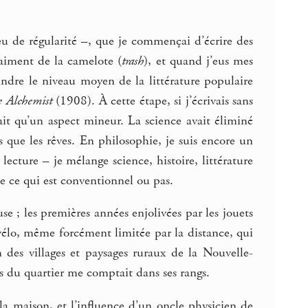
eu de régularité –, que je commençai d’écrire des
raiment de la camelote (
trash
), et quand j’eus mes
ndre le niveau moyen de la littérature populaire
 Alchemist
(1908). À cette étape, si j’écrivais sans
était qu’un aspect mineur. La science avait éliminé
s que les rêves. En philosophie, je suis encore un
lecture – je mélange science, histoire, littérature
de ce qui est conventionnel ou pas.
se ; les premières années enjolivées par les jouets
 vélo, même forcément limitée par la distance, qui
n des villages et paysages ruraux de la Nouvelle-
s du quartier me comptait dans ses rangs.
la maison, et l’influence d’un oncle physicien de