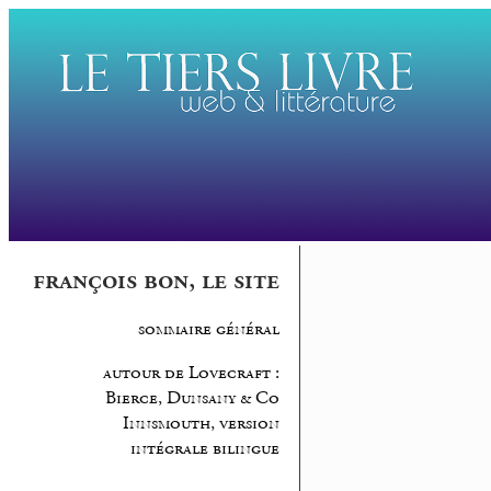
françois bon, le site
sommaire général
autour de Lovecraft :
Bierce, Dunsany & Co
Innsmouth, version
intégrale bilingue