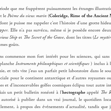
ériode que me frappèrent puissamment les étranges illustrat
t le
Poème du vieux marin
(
Coleridge, Rime of the Ancient
nt je puisse me rappeler c’est l’histoire d’une grotte hideuse
pper
. Elle n’a pas survécu, même si je possède encore deux
rious Ship
et
The Secret of the Grave
, dont les titres (
Le mystér
 mes goûts.
ns commence mon fort intérêt pour les sciences, qui sans 
 planche
Instruments philosophiques et scientifiques
) inclus à 
ie, et très vite j’eus un parfait petit laboratoire dans le s
ciale pour le continent antarctique et d’autres royaumes ou 
 et d’inconcevables golfes cosmiques éclipsa tout autre in
ais un petit bulletin ronéoté à l’
hectographe
appelé
The R
ut autorisé à publier dans un vrai journal, le quotidien lo
lement, à propos des événements d’actualité, tandis que je