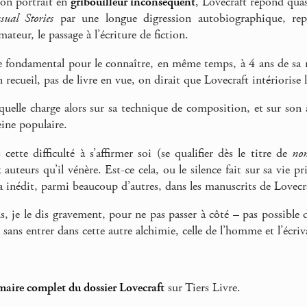
son portrait en
gribouilleur inconséquent
, Lovecraft répond qua
ual Stories
par une longue digression autobiographique, repar
ateur, le passage à l’écriture de fiction.
e fondamental pour le connaître, en même temps, à 4 ans de sa m
 recueil, pas de livre en vue, on dirait que Lovecraft intériorise
quelle charge alors sur sa technique de composition, et sur son a
veine populaire.
cette difficulté à s’affirmer soi (se qualifier dès le titre de
non
uteurs qu’il vénère. Est-ce cela, ou le silence fait sur sa vie pr
ra inédit, parmi beaucoup d’autres, dans les manuscrits de Lovecr
s, je le dis gravement, pour ne pas passer à côté – pas possible d
 sans entrer dans cette autre alchimie, celle de l’homme et l’écri
aire complet du dossier Lovecraft
sur Tiers Livre.