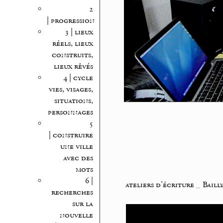
2
| progression
3 | lieux
réels, lieux
construits,
lieux rêvés
4 | cycle
vies, visages,
situations,
personnages
5
| construire
une ville
avec des
mots
6 |
ateliers d’écriture
_
Baill
recherches
sur la
nouvelle