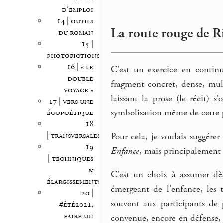
d’emploi
14 | outils
La route rouge de 
du roman
15 |
photofictions
16 | « le
C’est un exercice en contin
double
fragment concret, dense, mul
voyage »
laissant la prose (le récit) s
17 | vers une
symbolisation même de cette pe
écopoétique
18
| transversales
Pour cela, je voulais suggérer
19
Enfance
, mais principalement 
| techniques
&
C’est un choix à assumer dès
élargissements
émergeant de l’enfance, les 
20 |
souvent aux participants de p
#été2021,
faire un
convenue, encore en défense, m