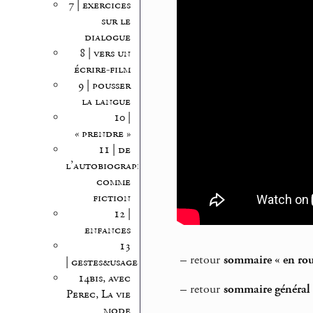
7 | exercices
sur le
dialogue
8 | vers un
écrire-film
9 | pousser
la langue
10 |
« prendre »
11 | de
l’autobiographie
comme
fiction
12 |
enfances
13
–
retour
sommaire « en rout
| gestes&usages
14bis, avec
–
retour
sommaire général T
Perec, La vie
mode