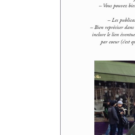
–
Vous pouvez bien
–
Les publicat
–
Bien repréciser dans
inclure
le lien éventue
par coeur (c’est 