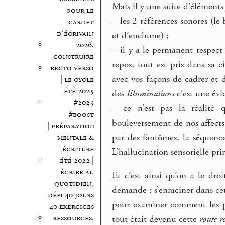
Mais il y une suite d’éléments
pour le
–
les 2 références sonores (le 
carnet
d’écrivain
et d’enclume) ;
2026,
–
il y a le permanent respect
construire
repos, tout est pris dans sa c
recto verso
avec vos façons de cadrer et
| le cycle
été 2025
des
Illuminations
c’est une évi
#2025
–
ce n’est pas la réalité q
#boost
bouleversement de nos affect
| préparation
par des fantômes, la séquence
mentale &
écriture
L’hallucination sensorielle pr
été 2022 |
écrire au
Et c’est ainsi qu’on a le dro
quotidien,
demande : s’enraciner dans ce
défi 40 jours
pour examiner comment les pe
40 exercices
ressources,
tout était devenu cette
route r