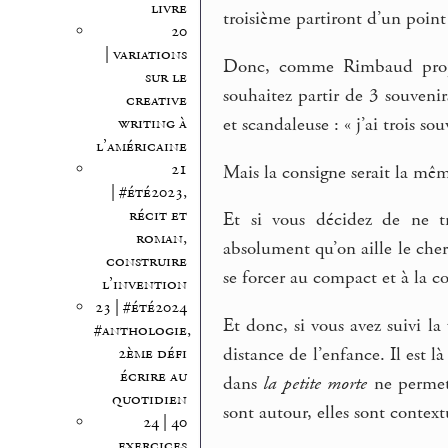
livre
troisième partiront d’un point 
20
| variations
Donc, comme Rimbaud prop
sur le
souhaitez partir de 3 souven
creative
writing à
et scandaleuse : « j’ai trois sou
l’américaine
21
Mais la consigne serait la mêm
| #été2023,
récit et
Et si vous décidez de ne tr
roman,
absolument qu’on aille le cher
construire
se forcer au compact et à la c
l’invention
23 | #été2024
Et donc, si vous avez suivi l
#anthologie,
2ème défi
distance de l’enfance. Il est
écrire au
dans
la petite morte
ne permet 
quotidien
sont autour, elles sont context
24 | 40
exercices