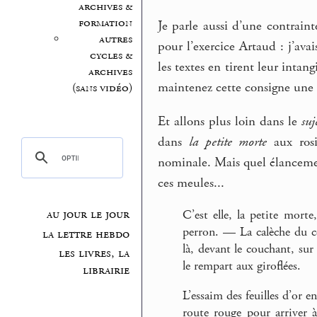
archives &
formation
Je parle aussi d’une contraint
autres
pour l’exercice Artaud : j’av
cycles &
les textes en tirent leur intang
archives
maintenez cette consigne une 
(sans vidéo)
Et allons plus loin dans le
suj
dans
la petite morte
aux rosi
nominale. Mais quel élancement
ces meules...
au jour le jour
C’est elle, la petite mort
perron. — La calèche du co
la lettre hebdo
là, devant le couchant, sur
les livres, la
le rempart aux giroflées.
librairie
L’essaim des feuilles d’or 
route rouge pour arriver à