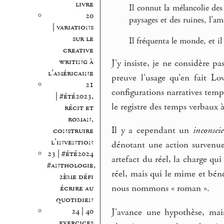
livre
Il connut la mélancolie des 
20
paysages et des ruines, l’
| variations
sur le
Il fréquenta le monde, et i
creative
writing à
J’y insiste, je ne considère 
l’américaine
preuve l’usage qu’en fait L
21
configurations narratives temp
| #été2023,
le registre des temps verbaux à
récit et
roman,
Il y a cependant un
inconsci
construire
l’invention
dénotant une action survenu
23 | #été2024
artefact du réel, la charge qu
#anthologie,
réel, mais qui le mime et bén
2ème défi
nous nommons « roman ».
écrire au
quotidien
24 | 40
J’avance une hypothèse, mais
exercices