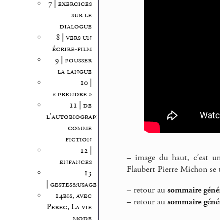
7 | exercices
sur le
dialogue
8 | vers un
écrire-film
9 | pousser
la langue
10 |
« prendre »
11 | de
l’autobiographie
comme
fiction
12 |
–
image du haut, c’est un 
enfances
Flaubert Pierre Michon se 
13
| gestes&usages
–
retour au
sommaire génér
14bis, avec
–
retour au
sommaire génér
Perec, La vie
mode