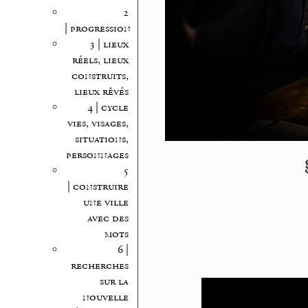
2
| progression
3 | lieux
réels, lieux
construits,
lieux rêvés
4 | cycle
vies, visages,
situations,
personnages
5
| construire
une ville
avec des
mots
6 |
recherches
sur la
nouvelle