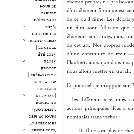
chemin propre, n’a pas besoin 
pour le
d’un élément filmique est cel
carnet
de ce qu’il filme. Les décalag
d’écrivain
2026,
un film sont l’illusion que
construire
éléments constitués, dans tou
recto verso
de cet art. Nos propres modes
| le cycle
d’une continuité de récit —
été 2025
#2025
Flaubert, alors que dans nos pr
#boost
nous allons mettre en travail.
| préparation
mentale &
Et pour cela je m’appuie sur 
écriture
été 2022 |
–
les différents « résumés » 
écrire au
actions principales liées à c
quotidien,
défi 40 jours
nominales (sans verbe) :
40 exercices
ressources,
III. Il ne sort plus de ch