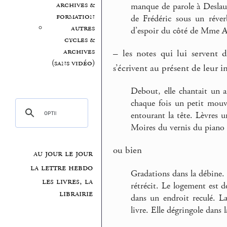
archives &
manque de parole à Deslaur
formation
de Frédéric sous un réver
autres
d’espoir du côté de Mme 
cycles &
archives
–
les notes qui lui servent d
(sans vidéo)
s’écrivent au présent de leur i
Debout, elle chantait un ai
chaque fois un petit mou
entourant la tête. Lèvres u
Moires du vernis du piano o
ou bien
au jour le jour
la lettre hebdo
Gradations dans la débine.
les livres, la
rétrécit. Le logement est d
librairie
dans un endroit reculé. L
livre. Elle dégringole dans 