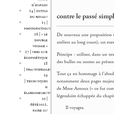
d’emploi
14 | outils
contre le passé simpl
du roman
15 |
photofictions
16 | « le
De nouveau une proposition t
double
ateliers au long cours), un exe
voyage »
17 | vers une
Principe : utiliser, dans un t
écopoétique
des bulles ou zooms au présent
18
| transversales
Tout ça en hommage à l’absol
19
notamment deux pages majeures
| techniques
&
de Mme Arnoux (« ce fut comme 
élargissements
légendaire échappée du chapitr
20 |
#été2021,
Il voyagea.
faire un