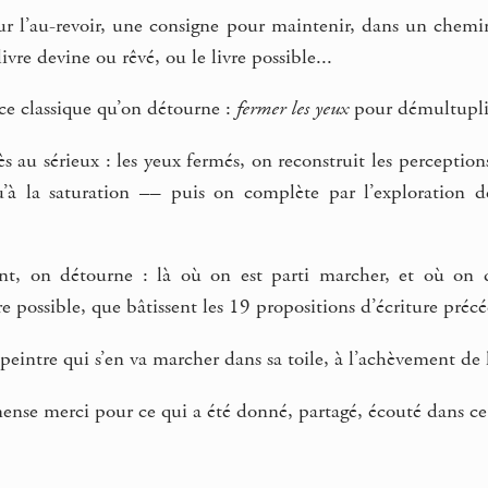
 l’au-revoir, une consigne pour maintenir, dans un chemin
livre devine ou rêvé, ou le livre possible...
ce classique qu’on détourne :
fermer les yeux
pour démultuplier
s au sérieux : les yeux fermés, on reconstruit les perceptions 
’à la saturation –– puis on complète par l’exploration des 
t, on détourne : là où on est parti marcher, et où on dé
vre possible, que bâtissent les 19 propositions d’écriture précé
eintre qui s’en va marcher dans sa toile, à l’achèvement de l
nse merci pour ce qui a été donné, partagé, écouté dans ce p