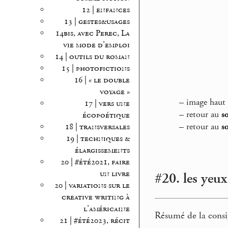
12 | enfances
13 | gestes&usages
14bis, avec Perec, La
vie mode d’emploi
14 | outils du roman
15 | photofictions
16 | « le double
voyage »
–
image haut 
17 | vers une
–
retour au
s
écopoétique
–
retour au
s
18 | transversales
19 | techniques &
élargissements
20 | #été2021, faire
un livre
#20. les yeux
20 | variations sur le
creative writing à
l’américaine
Résumé de la consi
21 | #été2023, récit