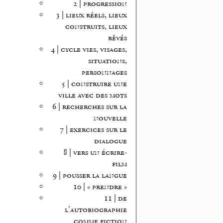
2 | progression
3 | lieux réels, lieux
construits, lieux
rêvés
4 | cycle vies, visages,
situations,
personnages
5 | construire une
ville avec des mots
6 | recherches sur la
nouvelle
7 | exercices sur le
dialogue
8 | vers un écrire-
film
9 | pousser la langue
10 | « prendre »
11 | de
l’autobiographie
comme fiction