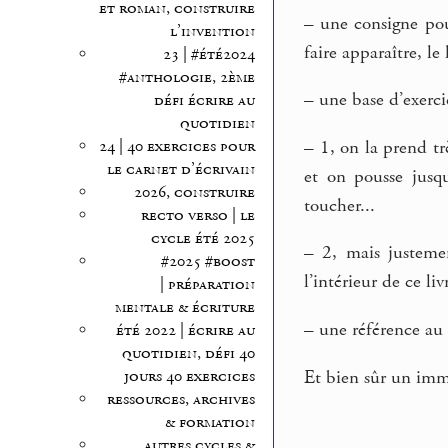
et roman, construire
–
une consigne pour
l’invention
faire apparaître, le 
23 | #été2024
#anthologie, 2ème
–
une base d’exerci
défi écrire au
quotidien
–
1, on la prend trè
24 | 40 exercices pour
le carnet d’écrivain
et on pousse jusqu
2026, construire
toucher...
recto verso | le
cycle été 2025
–
2, mais justemen
#2025 #boost
l’intérieur de ce li
| préparation
mentale & écriture
–
une référence au p
été 2022 | écrire au
quotidien, défi 40
Et bien sûr un imme
jours 40 exercices
ressources, archives
& formation
autres cycles &