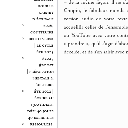
–
de la même façon, il ne s’a
pour le
Chopin, le fabuleux monde d
carnet
version audio de votre text
d’écrivain
2026,
accueillir celles de l’ensemb
construire
ou YouTube avec votre contr
recto verso
« prendre », qu’il s’agit d’abo
| le cycle
décelée, et de s’en saisir avec 
été 2025
#2025
#boost
| préparation
mentale &
écriture
été 2022 |
écrire au
quotidien,
défi 40 jours
40 exercices
ressources,