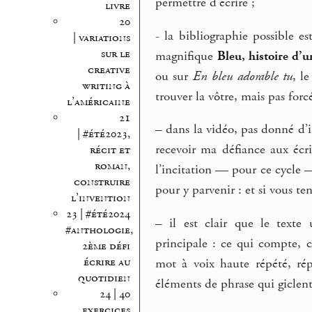
permettre d’écrire ;
livre
20
- la bibliographie possible e
| variations
sur le
magnifique
Bleu, histoire d’
creative
ou sur
En bleu adorable tu
, l
writing à
trouver la vôtre, mais pas forc
l’américaine
21
–
dans la vidéo, pas donné d’in
| #été2023,
recevoir ma défiance aux écr
récit et
roman,
l’incitation — pour ce cycle 
construire
pour y parvenir : et si vous te
l’invention
23 | #été2024
–
il est clair que le texte
#anthologie,
principale : ce qui compte, c
2ème défi
écrire au
mot à voix haute répété, répé
quotidien
éléments de phrase qui giclent
24 | 40
exercices