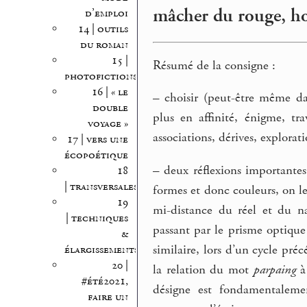
mâcher du rouge, 
d’emploi
14 | outils
du roman
15 |
Résumé de la consigne :
photofictions
16 | « le
–
choisir (peut-être même dan
double
plus en affinité, énigme, tr
voyage »
associations, dérives, explora
17 | vers une
écopoétique
–
deux réflexions importantes
18
| transversales
formes et donc couleurs, on les
19
mi-distance du réel et du na
| techniques
passant par le prisme optiqu
&
similaire, lors d’un cycle pré
élargissements
20 |
la relation du mot
parpaing
à 
#été2021,
désigne est fondamentalemen
faire un