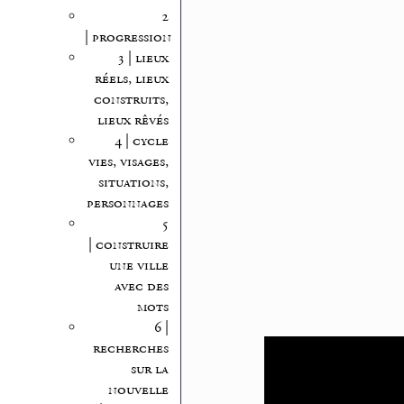
2
| progression
3 | lieux
réels, lieux
construits,
lieux rêvés
4 | cycle
vies, visages,
situations,
personnages
5
| construire
une ville
avec des
mots
6 |
recherches
sur la
nouvelle