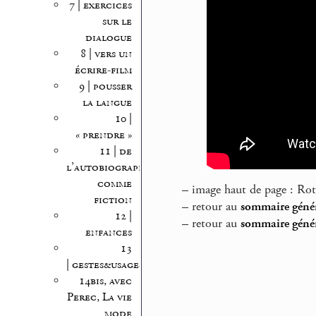
7 | exercices
sur le
dialogue
8 | vers un
écrire-film
9 | pousser
la langue
10 |
« prendre »
11 | de
l’autobiographie
comme
–
image haut de page : Ro
fiction
–
retour au
sommaire génér
12 |
–
retour au
sommaire génér
enfances
13
| gestes&usages
14bis, avec
Perec, La vie
mode