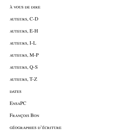
à vous de dire
auteurs, C-D
auteurs, E-H
auteurs, I-L
auteurs, M-P
auteurs, Q-S
auteurs, T-Z
dates
EnsaPC
François Bon
géographies d’écriture