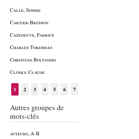
Calle, Sophie
Cartier-Bresson
Cazeneuve, Fabrice
Charles Tordjman
Christian Boltanski
Closky, Claude
1
2
3
4
5
6
7
Autres groupes de
mots-clés
auteurs, A-B