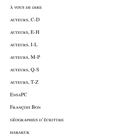
à vous de dire
auteurs, C-D
auteurs, E-H
auteurs, I-L
auteurs, M-P
auteurs, Q-S
auteurs, T-Z
EnsaPC
François Bon
géographies d’écriture
habakuk