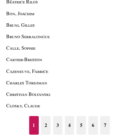
Béatrice Rilos
Bon, Joachim
Bruni, Gilles
Bruno Serralongue
Calle, Sophie
Cartier-Bresson
Cazeneuve, Fabrice
Charles Tordjman
Christian Boltanski
Closky, Claude
1
2
3
4
5
6
7