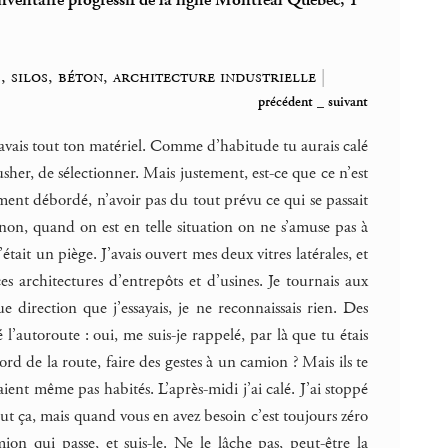
nventaire progressif de la ligne Montréal Québec, 1
s, silos, béton, architecture industrielle
|
précédent
_
suivant
u avais tout ton matériel. Comme d’habitude tu aurais calé
rusher, de sélectionner. Mais justement, est-ce que ce n’est
ement débordé, n’avoir pas du tout prévu ce qui se passait
 non, quand on est en telle situation on ne s’amuse pas à
était un piège. J’avais ouvert mes deux vitres latérales, et
 architectures d’entrepôts et d’usines. Je tournais aux
ue direction que j’essayais, je ne reconnaissais rien. Des
l’autoroute : oui, me suis-je rappelé, par là que tu étais
rd de la route, faire des gestes à un camion ? Mais ils te
taient même pas habités. L’après-midi j’ai calé. J’ai stoppé
out ça, mais quand vous en avez besoin c’est toujours zéro
ion qui passe, et suis-le. Ne le lâche pas, peut-être la