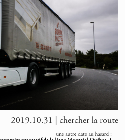
2019.10.31 | chercher la route
une autre date au hasard :