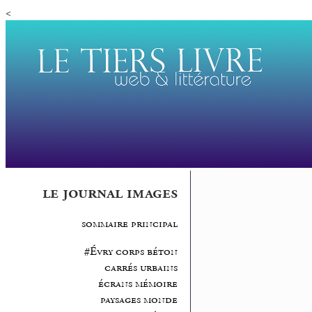
<
le journal images
sommaire principal
#Évry corps béton
carrés urbains
écrans mémoire
paysages monde