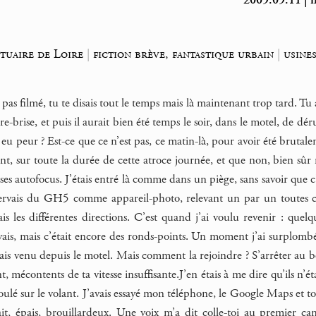
2009.09.11 | i
tuaire de Loire
|
fiction brève, fantastique urbain
|
usine
pas filmé, tu te disais tout le temps mais là maintenant trop tard. T
e-brise, et puis il aurait bien été temps le soir, dans le motel, de dé
 eu peur ? Est-ce que ce n’est pas, ce matin-là, pour avoir été brutal
nt, sur toute la durée de cette atroce journée, et que non, bien sûr
ses autofocus. J’étais entré là comme dans un piège, sans savoir que c’
ervais du GH5 comme appareil-photo, relevant un par un toutes ces
ais les différentes directions. C’est quand j’ai voulu revenir : quelq
ivais, mais c’était encore des ronds-points. Un moment j’ai surplombé 
tais venu depuis le motel. Mais comment la rejoindre ? S’arrêter au bo
, mécontents de ta vitesse insuffisante.J’en étais à me dire qu’ils n’é
roulé sur le volant. J’avais essayé mon téléphone, le Google Maps et t
it, épais, brouillardeux. Une voix m’a dit colle-toi au premier cam