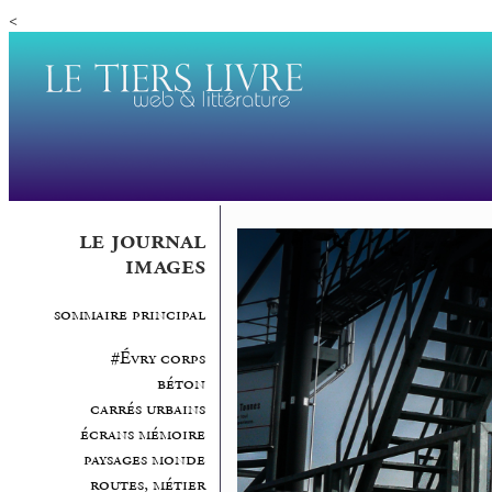
<
le journal
images
sommaire principal
#Évry corps
béton
carrés urbains
écrans mémoire
paysages monde
routes, métier