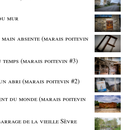
 du mur
la main absente (marais poitevin
u temps (marais poitevin #3)
’un abri (marais poitevin #2)
sent du monde (marais poitevin
barrage de la vieille Sèvre