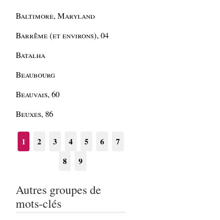
Baltimore, Maryland
Barrême (et environs), 04
Batalha
Beaubourg
Beauvais, 60
Beuxes, 86
1
2
3
4
5
6
7
8
9
Autres groupes de
mots-clés