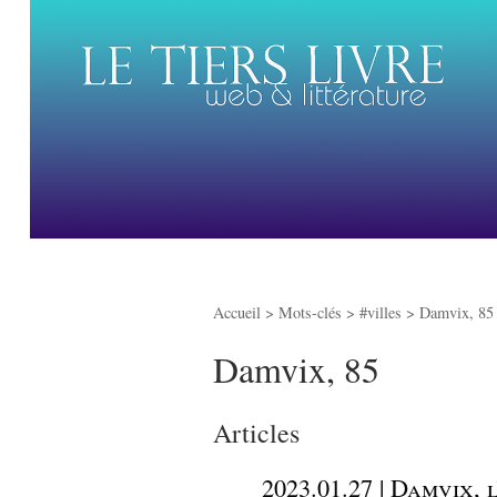
Accueil
> Mots-clés > #villes >
Damvix, 85
Damvix, 85
Articles
_
2023.01.27 | Damvix, 