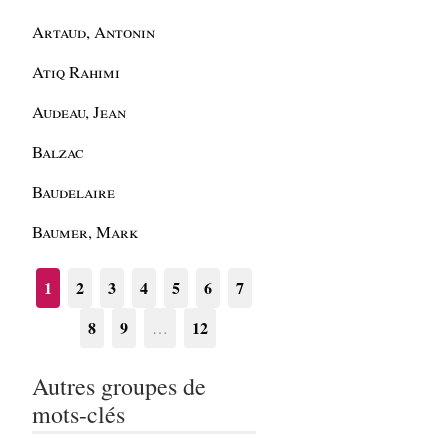
Artaud, Antonin
Atiq Rahimi
Audeau, Jean
Balzac
Baudelaire
Baumer, Mark
1
2
3
4
5
6
7
8
9
12
…
Autres groupes de
mots-clés