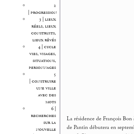
2
| progression
3 | lieux
réels, lieux
construits,
lieux rêvés
4 | cycle
vies, visages,
situations,
personnages
5
| construire
une ville
avec des
mots
6 |
recherches
La résidence de François Bon
sur la
de Pantin débutera en septem
nouvelle