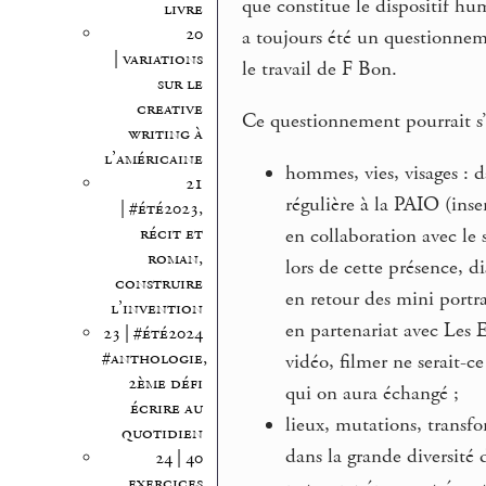
que constitue le dispositif hu
livre
20
a toujours été un questionnem
| variations
le travail de F Bon.
sur le
creative
Ce questionnement pourrait s’
writing à
l’américaine
hommes, vies, visages : 
21
régulière à la PAIO (inse
| #été2023,
récit et
en collaboration avec le s
roman,
lors de cette présence, d
construire
en retour des mini portrai
l’invention
en partenariat avec Les E
23 | #été2024
#anthologie,
vidéo, filmer ne serait-ce
2ème défi
qui on aura échangé ;
écrire au
lieux, mutations, transfo
quotidien
dans la grande diversité d
24 | 40
exercices