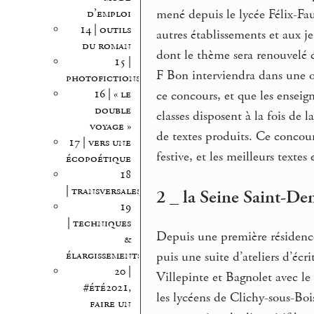
d’emploi
mené depuis le lycée Félix-Fa
14 | outils
autres établissements et aux 
du roman
dont le thème sera renouvelé
15 |
F Bon interviendra dans une o
photofictions
16 | « le
ce concours, et que les enseign
double
classes disposent à la fois de 
voyage »
de textes produits. Ce concour
17 | vers une
festive, et les meilleurs texte
écopoétique
18
| transversales
2 _ la Seine Saint-Den
19
| techniques
Depuis une première résidenc
&
élargissements
puis une suite d’ateliers d’écr
20 |
Villepinte et Bagnolet avec le
#été2021,
les lycéens de Clichy-sous-Bo
faire un