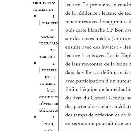
archives &
lecture. La première, le vendr
formation
de la résidence : lecture de te
1
rencontres avec les apprentis
| chantiers
puis carte blanche à F Bon ave
en
cours,
sur des textes inédits (voir t
journaux
ensuite avec des invités : « lie
de
lecture à trois avec Leslie Ka
terrain
2
de leur rencontre de la Seine S
| former
dans la ville », à définir, mais 
et se
avec participation d’un auteu
former
Enfin, l’équipe de la médiath
à la
conduite
du livre du Conseil Général s
d’atelier
des partenaires, relais, médiat
d’écriture
des temps de réflexion et de 
3
en septembre pourrait être con
| 2013-
2019,