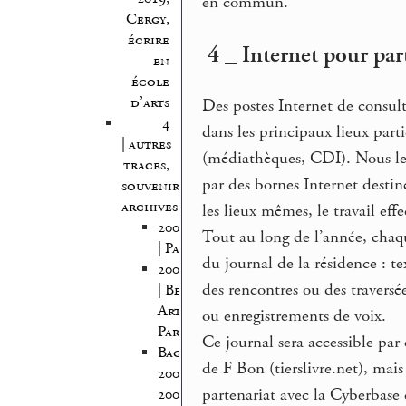
en commun.
Cergy,
écrire
4 _ Internet pour part
en
école
d’arts
Des postes Internet de consulta
4
dans les principaux lieux parti
| autres
(médiathèques, CDI). Nous les
traces,
par des bornes Internet destin
souvenirs,
archives
les lieux mêmes, le travail effe
2005/2006
Tout au long de l’année, chaq
| Pantin
du journal de la résidence : t
2005/2007
des rencontres ou des traversé
| Beaux
Arts
ou enregistrements de voix.
Paris
Ce journal sera accessible par
Bagnolet
de F Bon (tierslivre.net), mais
2008-
partenariat avec la Cyberbase d
2009