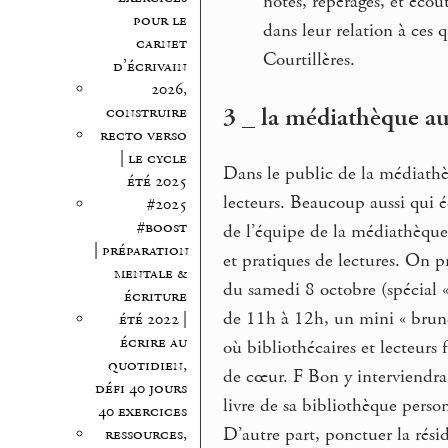
notes, repérages, et écou
pour le
dans leur relation à ces 
carnet
Courtillères.
d’écrivain
2026,
3 _ la médiathèque au
construire
recto verso
| le cycle
Dans le public de la médiathè
été 2025
lecteurs. Beaucoup aussi qui é
#2025
#boost
de l’équipe de la médiathèque
| préparation
et pratiques de lectures. On p
mentale &
du samedi 8 octobre (spécial « 
écriture
de 11h à 12h, un mini « brunc
été 2022 |
écrire au
où bibliothécaires et lecteurs 
quotidien,
de cœur. F Bon y interviendra
défi 40 jours
livre de sa bibliothèque perso
40 exercices
D’autre part, ponctuer la rési
ressources,