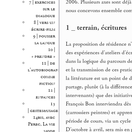
2006. Plusieurs axes sont déjà
7 | exercices
sur le
nous concevons ensemble co
dialogue
8 | vers un
1 _ terrain, écritures
écrire-film
9 | pousser
la langue
La proposition de résidence n’
10 |
des expériences d’ateliers d’écr
« prendre »
dans la logique du parcours de
11 | de
et la transmission de ces pra
l’autobiographie
comme
la littérature est un point de 
fiction
partage, plutôt (à la différen
12 |
intervenants) que des initiative
enfances
François Bon interviendra dès
13
| gestes&usages
(carrossiers peintres) et appre
14bis, avec
période de cours, via un cycle 
Perec, La vie
D’octobre à avril, sera mis en
mode