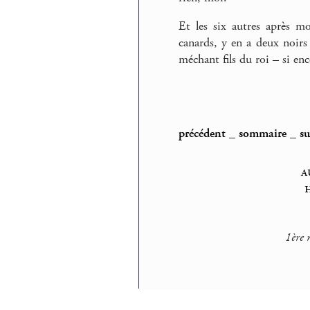
Et les six autres après m
canards, y en a deux noirs 
méchant fils du roi – si enc
précédent
_
sommaire
_
su
a
1ère 