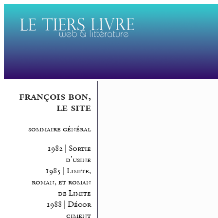
françois bon,
le site
sommaire général
1982 | Sortie
d’usine
1985 | Limite,
roman, et roman
de Limite
1988 | Décor
ciment