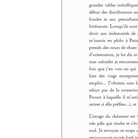
grandes tables métallique
début des distributeurs au
foudre et aux perturbati
littérature. Lorsqu’ils son
droit aux indemnités de c
m’inscris en philo à Pari
prends des cours de chant 
d’orientation, je lui dis a
mes subsides je retournera
fois que j’en vois un qui 
liste des vingt entrepris
emploi... J’obtiens sans
relaye par de la correct
Proust à laquelle il m’arr
retirer si elle préfère...), 
L’image du chômeur est v
très pâle qui titube et s’é
mal. Je revoyais ce corps 
reconvoquer ce très bref in