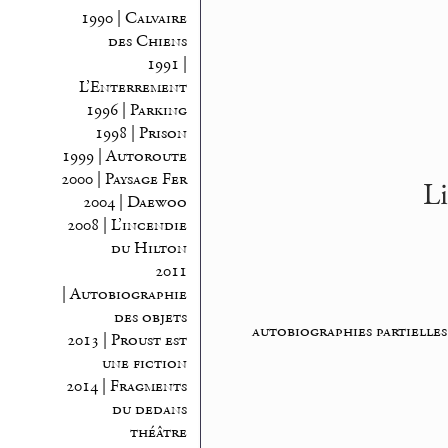
1990 | Calvaire
des Chiens
1991 |
L’Enterrement
1996 | Parking
1998 | Prison
1999 | Autoroute
2000 | Paysage Fer
L
2004 | Daewoo
2008 | L’incendie
du Hilton
2011
| Autobiographie
des objets
autobiographies partielles
2013 | Proust est
une fiction
2014 | Fragments
du dedans
théâtre