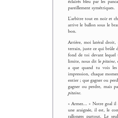
éclairés bleu par les panc
pareillement symétriques.
L’arbitre tout en noir et ch
arrive le ballon sous le br
bon.
Arrière, moi latéral droit,
terrain, juste ce qui brûle
fond de toi devant lequel t
limite, nous dit le
pitaine
,
a que quand tu vois les 
impression, chaque moment 
entier ; que gagner ou per
gagner ou perdre, mais pas
pitaine
.
« Armez... » Notre goal il
une araignée, il est, le c
rallonges partout. Le seu