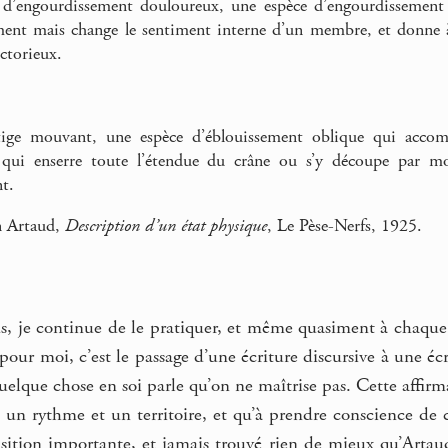
 d’engourdissement douloureux, une espèce d’engourdissement l
nt mais change le sentiment interne d’un membre, et donne à l
ictorieux.
ige mouvant, une espèce d’éblouissement oblique qui accom
 qui enserre toute l’étendue du crâne ou s’y découpe par mo
t.
n Artaud,
Description d’un état physique
, Le Pèse-Nerfs, 1925.
us, je continue de le pratiquer, et même quasiment à chaque c
 pour moi, c’est le passage d’une écriture discursive à une éc
quelque chose en soi parle qu’on ne maîtrise pas. Cette affir
un rythme et un territoire, et qu’à prendre conscience de c
ansition importante, et jamais trouvé rien de mieux qu’Arta