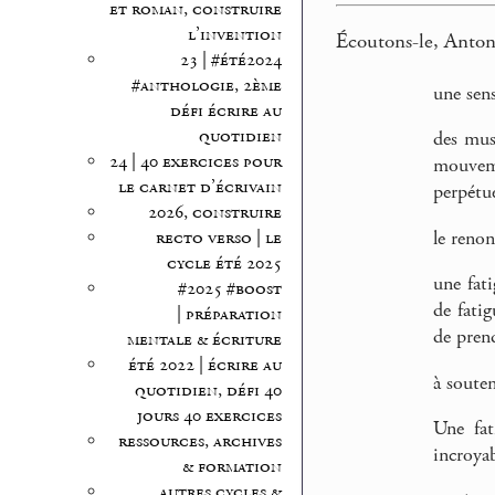
et roman, construire
l’invention
Écoutons-le, Anton
23 | #été2024
#anthologie, 2ème
une sen
défi écrire au
quotidien
des mus
24 | 40 exercices pour
mouveme
le carnet d’écrivain
perpétue
2026, construire
le reno
recto verso | le
cycle été 2025
une fat
#2025 #boost
de fatig
| préparation
de pren
mentale & écriture
été 2022 | écrire au
à souten
quotidien, défi 40
jours 40 exercices
Une fat
ressources, archives
incroyab
& formation
autres cycles &