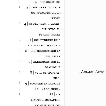
2 | progression
3 | lieux réels, lieux
construits, lieux
rêvés
4 | cycle vies, visages,
situations,
personnages
5 | construire une
ville avec des mots
6 | recherches sur la
nouvelle
7 | exercices sur le
dialogue
Artaud, Anto
8 | vers un écrire-
film
9 | pousser la langue
10 | « prendre »
11 | de
l’autobiographie
comme fiction