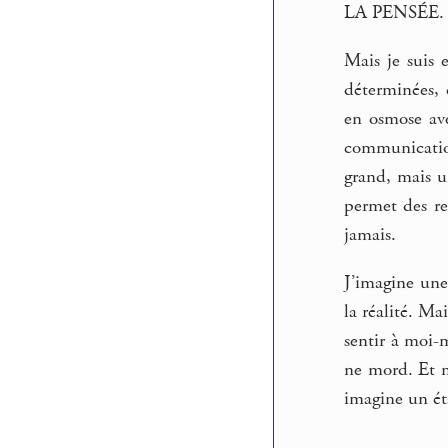
LA PENSÉE. C
Mais je suis 
déterminées, 
en osmose ave
communication
grand, mais un
permet des re
jamais.
J’imagine une
la réalité. Ma
sentir à moi-m
ne mord. Et m
imagine un éta