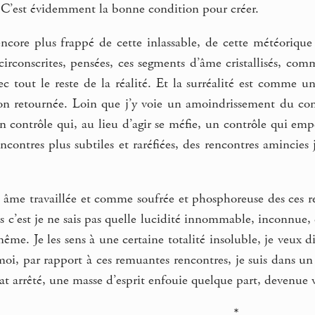
’est évidemment la bonne condition pour créer.
encore plus frappé de cette inlassable, de cette météorique i
circonscrites, pensées, ces segments d’âme cristallisés, comm
c tout le reste de la réalité. Et la surréalité est comme u
 retournée. Loin que j’y voie un amoindrissement du contr
 contrôle qui, au lieu d’agir se méfie, un contrôle qui empê
ncontres plus subtiles et raréfiées, des rencontres amincies
 âme travaillée et comme soufrée et phosphoreuse des ces r
is c’est je ne sais pas quelle lucidité innommable, inconnue, 
ême. Je les sens à une certaine totalité insoluble, je veux 
oi, par rapport à ces remuantes rencontres, je suis dans un
t arrêté, une masse d’esprit enfouie quelque part, devenue v
*