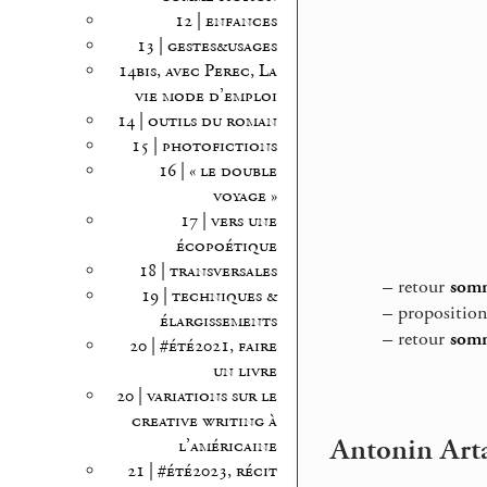
12 | enfances
13 | gestes&usages
14bis, avec Perec, La
vie mode d’emploi
14 | outils du roman
15 | photofictions
16 | « le double
voyage »
17 | vers une
écopoétique
18 | transversales
–
retour
somm
19 | techniques &
–
propositio
élargissements
–
retour
somm
20 | #été2021, faire
un livre
20 | variations sur le
creative writing à
Antonin Arta
l’américaine
21 | #été2023, récit