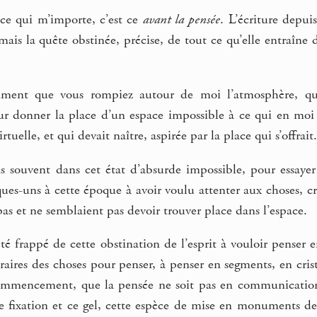
 ce qui m’importe, c’est ce
avant la pensée
. L’écriture depui
mais la quête obstinée, précise, de tout ce qu’elle entraîn
raiment que vous rompiez autour de moi l’atmosphère, qu
ur donner la place d’un espace impossible à ce qui en moi 
tuelle, et qui devait naître, aspirée par la place qui s’offrait.
s souvent dans cet état d’absurde impossible, pour essaye
es-uns à cette époque à avoir voulu attenter aux choses, cré
pas et ne semblaient pas devoir trouver place dans l’espace.
été frappé de cette obstination de l’esprit à vouloir penser 
traires des choses pour penser, à penser en segments, en cris
ommencement, que la pensée ne soit pas en communication 
e fixation et ce gel, cette espèce de mise en monuments d