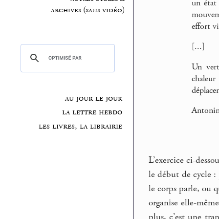
un état
archives (sans vidéo)
mouveme
effort v
[...]
Un vert
chaleur
déplacen
au jour le jour
Antoni
la lettre hebdo
les livres, la librairie
L’exercice ci-desso
le début de cycle :
le corps parle, ou 
organise elle-même 
plus, c’est une tr