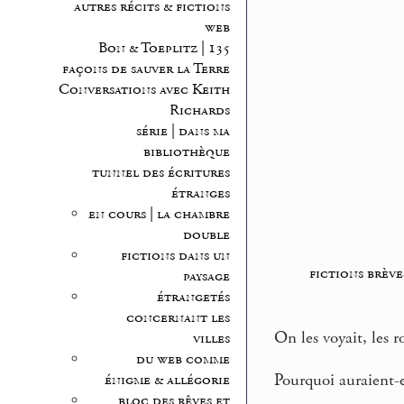
autres récits & fictions
web
Bon & Toeplitz | 135
façons de sauver la Terre
Conversations avec Keith
Richards
série | dans ma
bibliothèque
tunnel des écritures
étranges
en cours | la chambre
double
fictions dans un
fictions brève
paysage
étrangetés
concernant les
On les voyait, les r
villes
du web comme
Pourquoi auraient-el
énigme & allégorie
bloc des rêves et