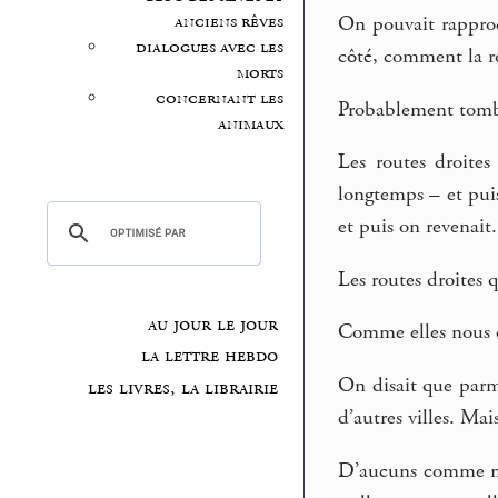
anciens rêves
On pouvait rapproch
dialogues avec les
côté, comment la ro
morts
concernant les
Probablement tomba
animaux
Les routes droites 
longtemps – et puis
et puis on revenait.
Les routes droites q
au jour le jour
Comme elles nous ét
la lettre hebdo
On disait que parmi
les livres, la librairie
d’autres villes. Ma
D’aucuns comme moi 