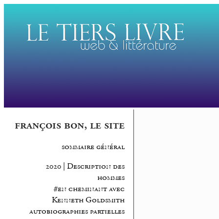
françois bon, le site
sommaire général
2020 | Description des
hommes
#en cheminant avec
Kenneth Goldsmith
autobiographies partielles