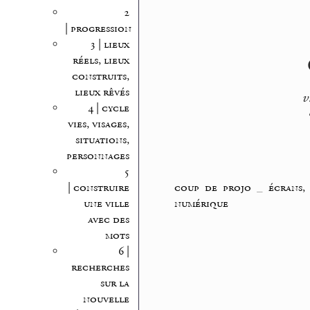
2
| progression
3 | lieux
réels, lieux
construits,
lieux rêvés
v
4 | cycle
vies, visages,
situations,
personnages
5
coup de projo
_
écrans,
| construire
numérique
une ville
avec des
mots
6 |
recherches
sur la
nouvelle