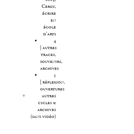
Cergy,
écrire
en
école
d’arts
4
| autres
traces,
souvenirs,
archives
5
| réflexion,
ouvertures
autres
cycles &
archives
(sans vidéo)