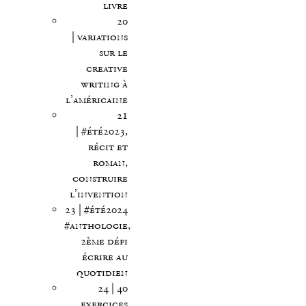
livre
20
| variations
sur le
creative
writing à
l’américaine
21
| #été2023,
récit et
roman,
construire
l’invention
23 | #été2024
#anthologie,
2ème défi
écrire au
quotidien
24 | 40
exercices