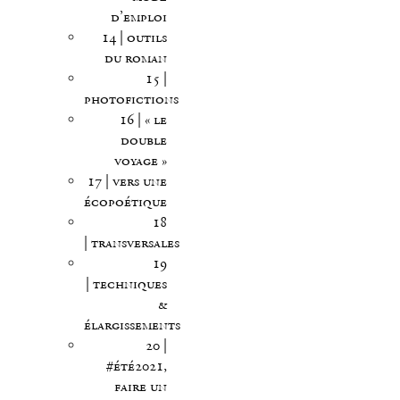
d’emploi
14 | outils
du roman
15 |
photofictions
16 | « le
double
voyage »
17 | vers une
écopoétique
18
| transversales
19
| techniques
&
élargissements
20 |
#été2021,
faire un