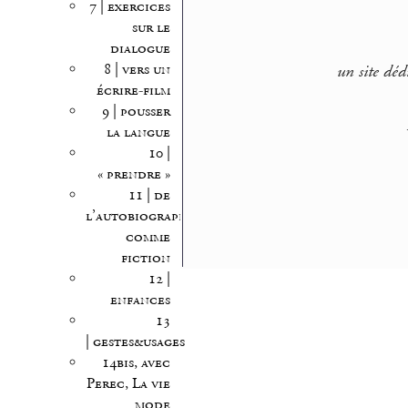
7 | exercices
sur le
dialogue
8 | vers un
un site déd
écrire-film
9 | pousser
la langue
10 |
« prendre »
11 | de
l’autobiographie
comme
fiction
12 |
enfances
13
| gestes&usages
14bis, avec
Perec, La vie
mode