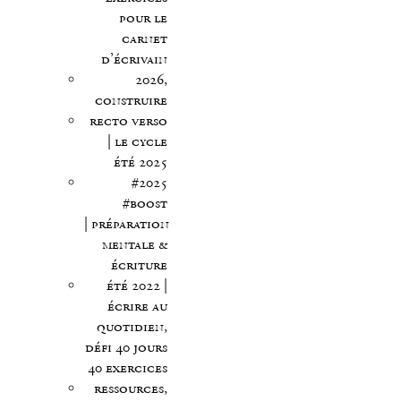
pour le
carnet
d’écrivain
2026,
construire
recto verso
| le cycle
été 2025
#2025
#boost
| préparation
mentale &
écriture
été 2022 |
écrire au
quotidien,
défi 40 jours
40 exercices
ressources,