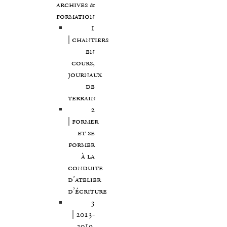
archives &
formation
1
| chantiers
en
cours,
journaux
de
terrain
2
| former
et se
former
à la
conduite
d’atelier
d’écriture
3
| 2013-
2019,