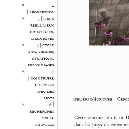
2
| progression
3 | lieux
réels, lieux
construits,
lieux rêvés
4 | cycle
vies, visages,
situations,
personnages
5
| construire
une ville
avec des
mots
ateliers d’écriture
_
Cergy
6 |
recherches
Cette semaine, du 6 au 10
sur la
nouvelle
dans les jurys de concours