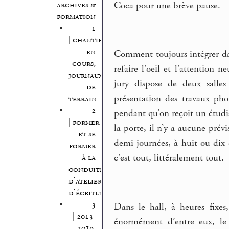
archives &
Coca pour une brève pause.
formation
1
| chantiers
en
Comment toujours intégrer dan
cours,
refaire l’oeil et l’attention
journaux
jury dispose de deux salles
de
présentation des travaux pho
terrain
2
pendant qu’on reçoit un étudia
| former
la porte, il n’y a aucune prévi
et se
demi-journées, à huit ou dix 
former
c’est tout, littéralement tout.
à la
conduite
d’atelier
d’écriture
3
Dans le hall, à heures fixes,
| 2013-
énormément d’entre eux, le r
2019,