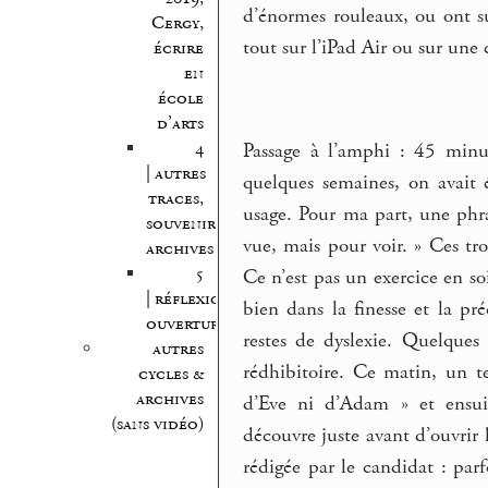
d’énormes rouleaux, ou ont s
Cergy,
tout sur l’iPad Air ou sur une
écrire
en
école
d’arts
4
Passage à l’amphi : 45 minut
| autres
quelques semaines, on avait é
traces,
usage. Pour ma part, une phra
souvenirs,
vue, mais pour voir. » Ces tr
archives
5
Ce n’est pas un exercice en soi 
| réflexion,
bien dans la finesse et la pré
ouvertures
restes de dyslexie. Quelques 
autres
rédhibitoire. Ce matin, un t
cycles &
archives
d’Eve ni d’Adam » et ensuit
(sans vidéo)
découvre juste avant d’ouvrir 
rédigée par le candidat : par