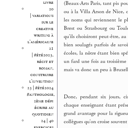
livre
(Beaux-Arts Paris, tant pis po
20
ou à la Villa Arson de Nice,
| variations
les noms qui reviennent le p
sur le
Brest ou Strasbourg ou Toul
creative
writing à
qu’ils choisiront peut-être, a
l’américaine
bien soulagés parfois de savo
21
écoles, la nôtre étant bien s
| #été2023,
un fard une fois au troisième 
récit et
roman,
mais va donc un peu à Bruxelle
construire
l’invention
23 | #été2024
#anthologie,
Donc, pendant six jours, ci
2ème défi
chaque enseignant étant prése
écrire au
grand avantage pour la rigueu
quotidien
24 | 40
collègues qu’on croise souvent
exercices