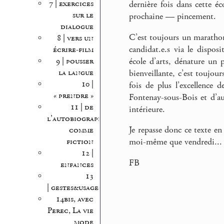
7 | exercices
dernière fois dans cette éc
sur le
prochaine — pincement.
dialogue
C’est toujours un marathon
8 | vers un
candidat.e.s via le dispos
écrire-film
9 | pousser
école d’arts, dénature un 
la langue
bienveillante, c’est toujou
10 |
fois de plus l’excellence 
« prendre »
Fontenay-sous-Bois et d’au
11 | de
intérieure.
l’autobiographie
Je repasse donc ce texte en
comme
fiction
moi-même que vendredi...
12 |
FB
enfances
13
| gestes&usages
14bis, avec
Perec, La vie
mode