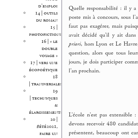
d’emploi
Quelle responsabilité : il y 
14 | outils
poste mis à concours, sous l
du roman
faut pas exagérer, mais puisq
15 |
photofictions
avait décidé qu’il y ait dans
16 | « le
priori
, hors Lyon et Le Havre,
double
question, alors que tous leu
voyage »
jours, je dois participer co
17 | vers une
écopoétique
l’an prochain.
18
| transversales
19
| techniques
&
élargissements
L’école n’est pas extensible 
20 |
devons recevoir 480 candidats
#été2021,
présentent, beaucoup ont can
faire un