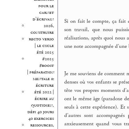
pour le
carnet
d’écrivain
Si on fait le compte, ça fai
2026,
son travail, que nous puissio
construire
réalisations, après quoi nous
recto verso
| le cycle
une note accompagnée d’une b
été 2025
#2025
#boost
| préparation
Je me souviens de comment me
mentale &
denses où vos enfants se prés
écriture
tête vos propres moments d’att
été 2022 |
ont le même âge (paradoxe de 
écrire au
quotidien,
seuls à cette expérience). Et s
défi 40 jours
d’autres sont accompagnés p
40 exercices
anxieusement quand vous trav
ressources,