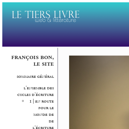
françois bon,
le site
sommaire général
l’ensemble des
cycles d’écriture
1 | en route
pour le
monde de
de
l’écriture