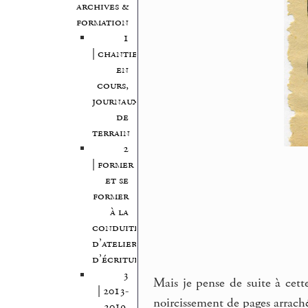
archives &
formation
1
| chantiers
en
cours,
journaux
de
terrain
2
| former
et se
former
à la
conduite
d’atelier
d’écriture
3
Mais je pense de suite à cette
| 2013-
noircissement de pages arraché
2019,