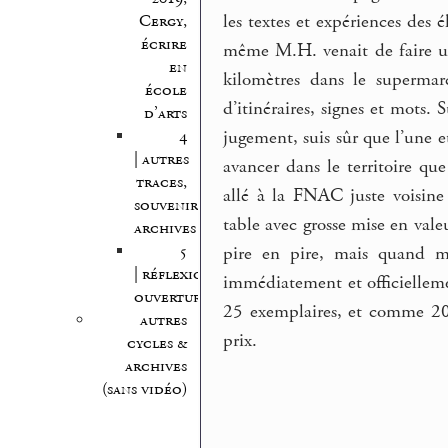
les textes et expériences des 
Cergy,
écrire
même M.H. venait de faire u
en
kilomètres dans le supermarc
école
d’itinéraires, signes et mots.
d’arts
4
jugement, suis sûr que l’une e
| autres
avancer dans le territoire que
traces,
allé à la FNAC juste voisine
souvenirs,
table avec grosse mise en val
archives
5
pire en pire, mais quand mê
| réflexion,
immédiatement et officiellem
ouvertures
25 exemplaires, et comme 2
autres
prix.
cycles &
archives
(sans vidéo)