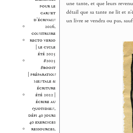
une tante, et que leurs revenu
pour le
détail que sa tante ne lit et n’
carnet
d’écrivain
un livre se vendra ou pas, sau
2026,
construire
recto verso
| le cycle
été 2025
#2025
#boost
| préparation
mentale &
écriture
été 2022 |
écrire au
quotidien,
défi 40 jours
40 exercices
ressources,