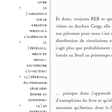
livre
20
| variations
Et donc, toujours RER et apr
sur le
creative
visites au Auchan Cergy, elle
writing à
rue piétonne pour nous c’est
l’américaine
distribution de circulations 
21
s’agit plus que probablement 
| #été2023,
récit et
lancée au Seuil au printemps 
roman,
construire
l’invention
23 | #été2024
#anthologie,
2ème défi
… puisque donc j’apprends 
écrire au
quotidien
d’exemplaires du livre et qu’e
24 | 40
semaines qu’Amina, dont la f
exercices