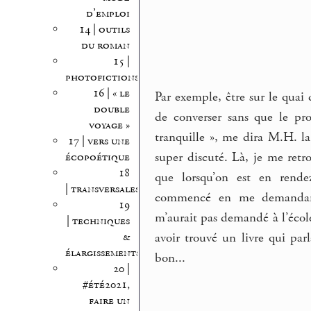
d’emploi
14 | outils
du roman
15 |
photofictions
16 | « le
Par exemple, être sur le quai 
double
de converser sans que le pr
voyage »
tranquille », me dira M.H. la
17 | vers une
super discuté. Là, je me ret
écopoétique
18
que lorsqu’on est en rende
| transversales
commencé en me demandant 
19
m’aurait pas demandé à l’école
| techniques
&
avoir trouvé un livre qui par
élargissements
bon...
20 |
#été2021,
faire un