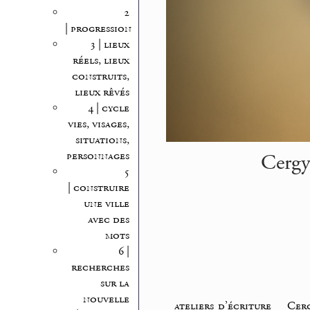
2
| progression
3 | lieux
réels, lieux
construits,
lieux rêvés
4 | cycle
vies, visages,
situations,
Cergy
personnages
5
| construire
une ville
avec des
mots
6 |
recherches
sur la
nouvelle
ateliers d’écriture
_
Cerg