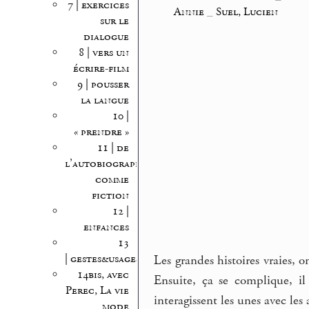
7 | exercices
Annie
_
Suel, Lucien
sur le
dialogue
8 | vers un
écrire-film
9 | pousser
la langue
10 |
« prendre »
11 | de
l’autobiographie
comme
fiction
12 |
enfances
13
| gestes&usages
Les grandes histoires vraies, 
14bis, avec
Ensuite, ça se complique, il
Perec, La vie
interagissent les unes avec les 
mode