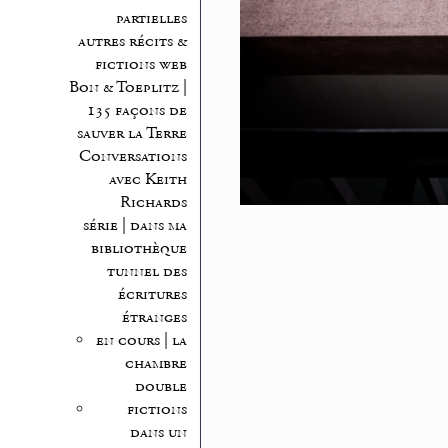
partielles
autres récits &
fictions web
Bon & Toeplitz |
135 façons de
sauver la Terre
Conversations
avec Keith
Richards
série | dans ma
bibliothèque
tunnel des
écritures
étranges
en cours | la
chambre
double
fictions
dans un