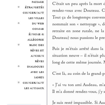
paysage
C’était un peu après la mort 
étrangetés
rendez-vous avec Douteau. Ces
concernant
Tout ça de longtemps convenu.
les villes
du web
nommait son « nettoyage », dé
comme
retraite en zone rurale, ne l
énigme &
Douteau) nous passions le pre
allégorie
bloc des
Puis je m’étais arrêté dans la
rêves et
situation neuve – il n’était pl
anciens
rêves
long de cette même journée. M
dialogues
avec les
C’est là, au coin de la grand-p
morts
concernant
« J’ai vu ton ami Audeau, m’a-
les animaux
Il m’a donné rendez-vous, j’y su
Je suis resté impassible. Si Au