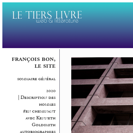
françois bon,
le site
sommaire général
2020
| Description des
hommes
#en cheminant
avec Kenneth
Goldsmith
autobiographies