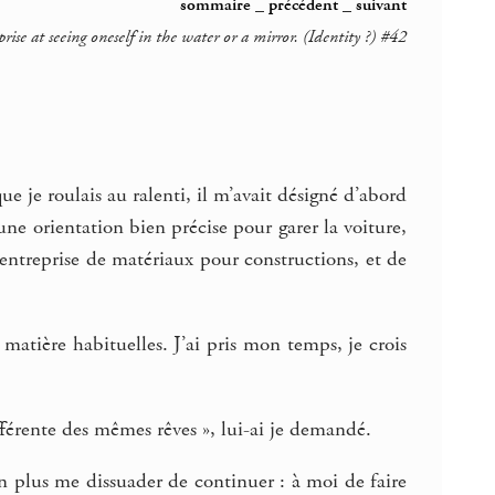
sommaire
_
précédent
_
suivant
ise at seeing oneself in the water or a mirror. (Identity ?) #42
ue je roulais au ralenti, il m’avait désigné d’abord
ne orientation bien précise pour garer la voiture,
 entreprise de matériaux pour constructions, et de
n matière habituelles. J’ai pris mon temps, je crois
fférente des mêmes rêves », lui-ai je demandé.
on plus me dissuader de continuer : à moi de faire