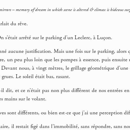
mirrors – memory of dream in which scene is altered & climax is hideous surpr
lait du rêve.
n s’était arrêté sur le parking d’un Leclerc, à Luçon.
né aucune justification. Mais une fois sur le parking, alors q
re, un peu plus loin que les pompes à essence, puis ensuite u
 Devant nous, à vingt mètres, le grillage géométrique d’une
 grues. Le soleil était bas, rasant.
-il dit, et ce n’était pas non plus différent de nos entrées e
es mains sur le volant.
ves sont différents, ou bien est-ce que j’ai une perception di
ire, il restait figé dans l’immobilité, sans répondre, sans n