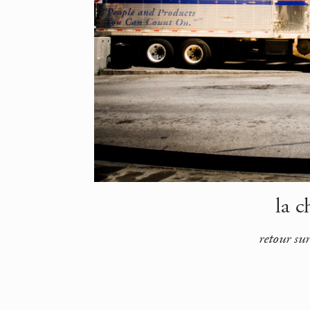
la c
retour su