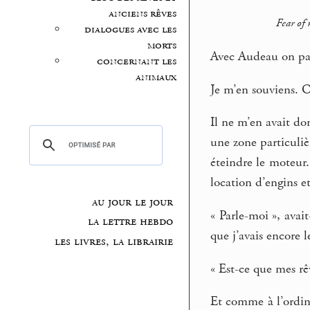
anciens rêves
Fear of 
dialogues avec les
morts
Avec Audeau on par
concernant les
animaux
Je m’en souviens. O
Il ne m’en avait don
une zone particuliè
éteindre le moteur.
location d’engins et
au jour le jour
« Parle-moi », avait
la lettre hebdo
que j’avais encore l
les livres, la librairie
« Est-ce que mes rê
Et comme à l’ordina