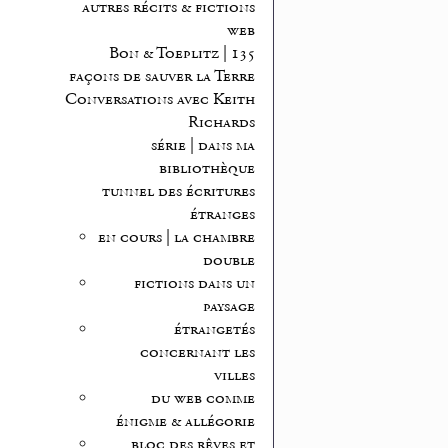
autres récits & fictions
web
Bon & Toeplitz | 135
façons de sauver la Terre
Conversations avec Keith
Richards
série | dans ma
bibliothèque
tunnel des écritures
étranges
en cours | la chambre
double
fictions dans un
paysage
étrangetés
concernant les
villes
du web comme
énigme & allégorie
bloc des rêves et