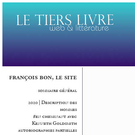
françois bon, le site
sommaire général
2020 | Description des
hommes
#en cheminant avec
Kenneth Goldsmith
autobiographies partielles