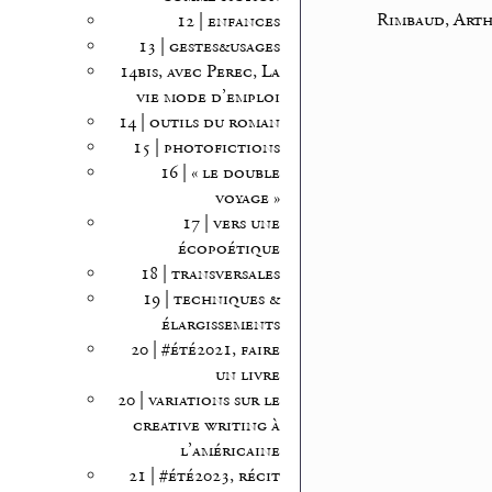
Rimbaud, Art
12 | enfances
13 | gestes&usages
14bis, avec Perec, La
vie mode d’emploi
14 | outils du roman
15 | photofictions
16 | « le double
voyage »
17 | vers une
écopoétique
18 | transversales
19 | techniques &
élargissements
20 | #été2021, faire
un livre
20 | variations sur le
creative writing à
l’américaine
21 | #été2023, récit