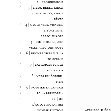
2 | progression
3 | lieux réels, lieux
construits, lieux
rêvés
4 | cycle vies, visages,
situations,
personnages
5 | construire une
ville avec des mots
6 | recherches sur la
nouvelle
7 | exercices sur le
dialogue
8 | vers un écrire-
film
9 | pousser la langue
10 | « prendre »
11 | de
l’autobiographie
ateliers d’écr
comme fiction