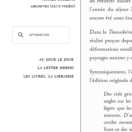
de Frédéric Sauser
archives (sans vidéo)
l’année du séjour 
encore été assez ét
Dans le
Transsibéri
réalité perçue dep
déformations sensib
paysages neutres y 
au jour le jour
la lettre hebdo
Syntaxiquement, l’
les livres, la librairie
l’édition originale 
Des ciels gri
angles sur les
légers que le
masures. D’au
cordes monte
Sont-ce des ai