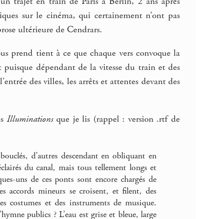
n trajet en train de Paris à Berlin, 2 ans après
iques sur le cinéma, qui certainement n’ont pas
prose ultérieure de Cendrars.
ous prend tient à ce que chaque vers convoque la
 puisque dépendant de la vitesse du train et des
ntrée des villes, les arrêts et attentes devant des
es
Illuminations
que je lis (rappel : version .rtf de
à bouclés, d’autres descendant en obliquant en
 éclairés du canal, mais tous tellement longs et
lques-uns de ces ponts sont encore chargés de
s accords mineurs se croisent, et filent, des
res costumes et des instruments de musique.
’hymne publics ? L’eau est grise et bleue, large