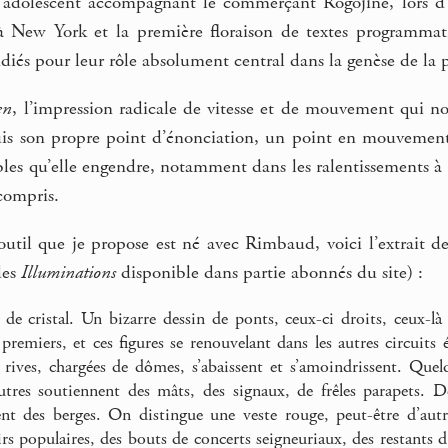
 adolescent accompagnant le commerçant Rogojine, lors d’u
à New York et la première floraison de textes programmat
udiés pour leur rôle absolument central dans la genèse de la 
en
, l’impression radicale de vitesse et de mouvement qui n
uis son propre point d’énonciation, un point en mouvement
les qu’elle engendre, notamment dans les ralentissements à l’e
compris.
outil que je propose est né avec Rimbaud, voici l’extrait d
des
Illuminations
disponible dans partie abonnés du site) :
s de cristal. Un bizarre dessin de ponts, ceux-ci droits, ceux-l
 premiers, et ces figures se renouvelant dans les autres circuits
s rives, chargées de dômes, s’abaissent et s’amoindrissent. Que
tres soutiennent des mâts, des signaux, de frêles parapets. De
nt des berges. On distingue une veste rouge, peut-être d’aut
rs populaires, des bouts de concerts seigneuriaux, des restants d