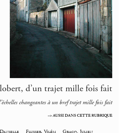
lobert, d’un trajet mille fois fait
’échelles changeantes à un bref trajet mille fois fait
–> AUSSI DANS CETTE RUBRIQUE
 Danielle
_
Flusser, Vilém
_
Gracq, Julien
_