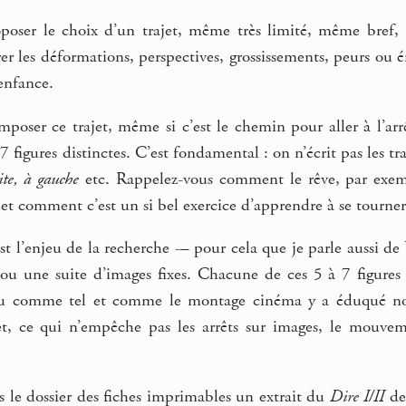
poser le choix d’un trajet, même très limité, même bref, re
rer les déformations, perspectives, grossissements, peurs ou 
’enfance.
poser ce trajet, même si c’est le chemin pour aller à l’arr
7 figures distinctes. C’est fondamental : on n’écrit pas les tra
ite, à gauche
etc. Rappelez-vous comment le rêve, par exempl
et comment c’est un si bel exercice d’apprendre à se tourner d
’est l’enjeu de la recherche -– pour cela que je parle aussi de
, ou une suite d’images fixes. Chacune de ces 5 à 7 figures
u comme tel et comme le montage cinéma y a éduqué nos 
t, ce qui n’empêche pas les arrêts sur images, le mou
 le dossier des fiches imprimables un extrait du
Dire I/II
de 