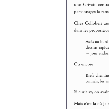
une écrivain centr
personnages la remé
Chez Collobert auss
dans les propositio
Assis au bord 
dessins rapid
-– jour endo
Ou encore
Brefs chemins
tunnels, les as
Si curieux, on avai
Mais c’est là où je