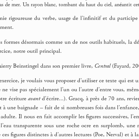
 de mer. Un rayon blanc, tombant du haut du ciel, anéantit ce
e rigoureuse du verbe, usage de l’infinitif et du participe
ément.
 formes désormais comme un de nos outils habituels, la déma
cice, notre outil principal.
Thierry Beinstingel dans son premier livre,
Central
(Fayard, 20
exercice, je voulais vous proposer d’utiliser ce texte qui est
t je ne vise pas spécialement l’un ou l’autre d’entre vous, mê
otre écriture
avant
d’écrire...). Gracq, à près de 70 ans, revien
t à une baignade – fait de si nombreuses fois dans l’enfance,
 adulte. Il nous en fait accomplir les figures successives, l
, l’eau transparente sous une roche ocre en surplomb, une m
e ces figures distinctes à d’autres lectures (Poe, Nerval) et à