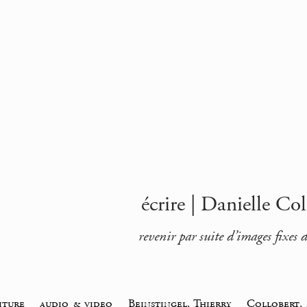
écrire | Danielle Col
revenir par suite d’images fixes d
iture
_
audio & video
_
Beinstingel, Thierry
_
Collobert,