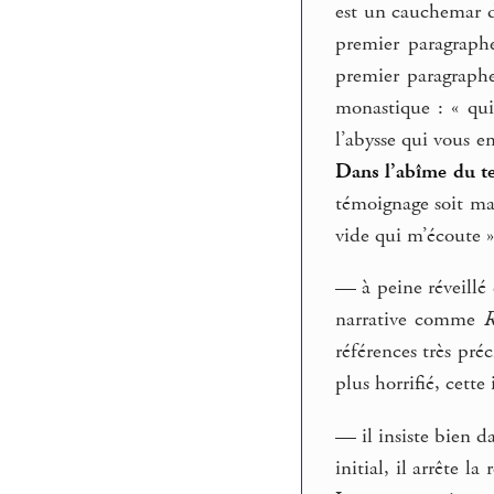
est un cauchemar do
premier paragraph
premier paragraphe
monastique : « qu
l’abysse qui vous em
Dans l’abîme du 
témoignage soit ma
vide qui m’écoute »
— à peine réveillé
narrative comme
R
références très préc
plus horrifié, cett
— il insiste bien d
initial, il arrête l