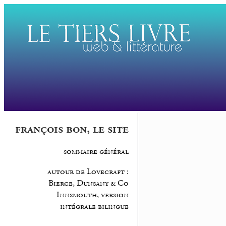
françois bon, le site
sommaire général
autour de Lovecraft :
Bierce, Dunsany & Co
Innsmouth, version
intégrale bilingue