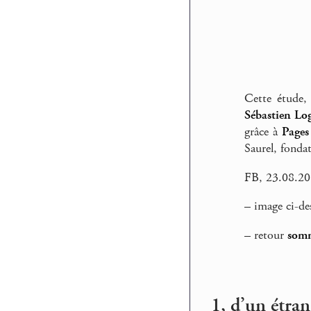
Cette étude,
Sébastien L
grâce à
Pages
Saurel, fonda
FB, 23.08.2
–
image ci-des
–
retour
somm
1, d’un étra