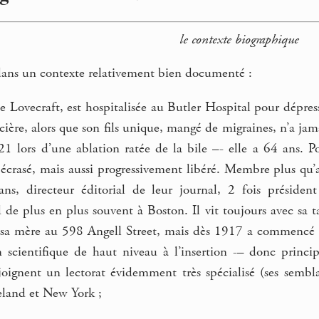
le contexte biographique
dans un contexte relativement bien documenté :
e Lovecraft, est hospitalisée au Butler Hospital pour dépre
cière, alors que son fils unique, mangé de migraines, n’a jama
 lors d’une ablation ratée de la bile –- elle a 64 ans. P
d écrasé, mais aussi progressivement libéré. Membre plus q
ns, directeur éditorial de leur journal, 2 fois président
 de plus en plus souvent à Boston. Il vit toujours avec sa 
c sa mère au 598 Angell Street, mais dès 1917 a commencé de
n scientifique de haut niveau à l’insertion -– donc princ
ejoignent un lectorat évidemment très spécialisé (ses sembl
land et New York ;