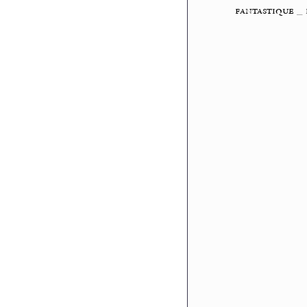
fantastique
_