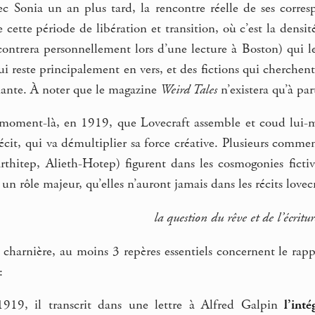
c Sonia un an plus tard, la rencontre réelle de ses corre
cette période de libération et transition, où c’est la densi
ontrera personnellement lors d’une lecture à Boston) qui le
ui reste principalement en vers, et des fictions qui cherchen
inante. À noter que le magazine
Weird Tales
n’existera qu’à pa
 moment-là, en 1919, que Lovecraft assemble et coud lui-m
récit, qui va démultiplier sa force créative. Plusieurs comme
rthitep, Alieth-Hotep) figurent dans les cosmogonies ficti
n rôle majeur, qu’elles n’auront jamais dans les récits lovecr
la question du rêve et de l’écritur
charnière, au moins 3 repères essentiels concernent le rappor
:
19, il transcrit dans une lettre à Alfred Galpin
l’int