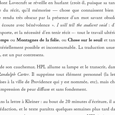
nt Lovecraft se réveille en hurlant (croit-il, puisque sa tan
e du récit, qu’il mémorise — chose que connaissent bien 
 rendu très obscur par la présence d’un mot savant obsolè
i écoute avec bénévolence ».
I will tell the audient void
: d’
porte, et la nécessité d’en tenir récit –- tout le travail ult
temps
ou
Montagnes de la folie
, ou
Chose sur le seuil
et tan
tériellement possible et incontournable. La traduction usuel
, est un pur contresens.
 de son cauchemar, HPL allume sa lampe et le transcrit, dan
andolph Carter
. Il supprime tout élément personnel (la le
ises à la ville de Providence qui y est nommée, etc), mais cher
e impression de peur diffuse et sans fondement.
ans la lettre à Kleiner : au bout de 20 minutes d’écriture, il 
a rédaction, et le texte paraîtra quelques semaines plus tard d