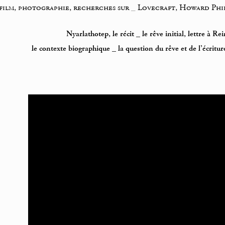
film, photographie, recherches sur
_
Lovecraft, Howard Phil
Nyarlathotep, le récit
_
le rêve initial, lettre à R
le contexte biographique
_
la question du rêve et de l’écritur