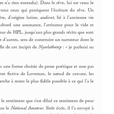
te n’a rien entendu). Dans le rêve, lui est venu le
tous ceux qui pratiquent l’écriture du rêve. Un
te, d’origine latine,
audient
, lié à l’ancienne vie
abord une assonance, l’attirance pour le vide et
érieur de HPL, jusqu’aux plus grands récits que sont
t d’autres, sera de construire un narrateur dont le
le de cet incipit de
Nyarlathotep
: « je parlerai au
s une forme choisie de prose poétique et non pas
ttre fictive de Loveman, le nœud de cravate, les
che à rester le plus fidèle possible à ce qui l’a le
a le sentiment que s’est dilué ce sentiment de peur
ans le
National Amateur
. Sitôt écrit, il l’a envoyé à