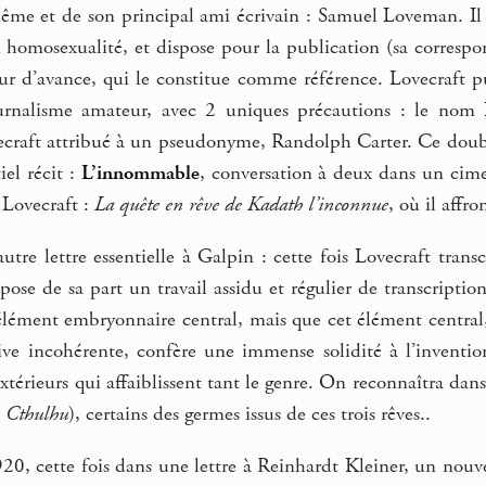
même et de son principal ami écrivain : Samuel Loveman. Il
on homosexualité, et dispose pour la publication (sa corres
r d’avance, qui le constitue comme référence. Lovecraft p
journalisme amateur, avec 2 uniques précautions : le nom
craft attribué à un pseudonyme, Randolph Carter. Ce doubl
iel récit :
L’innommable
, conversation à deux dans un cimet
 Lovecraft :
La quête en rêve de Kadath l’inconnue
, où il affr
tre lettre essentielle à Galpin : cette fois Lovecraft transcr
pose de sa part un travail assidu et régulier de transcriptio
’élément embryonnaire central, mais que cet élément cent
ive incohérente, confère une immense solidité à l’invention
térieurs qui affaiblissent tant le genre. On reconnaîtra dans 
e Cthulhu
), certains des germes issus de ces trois rêves..
, cette fois dans une lettre à Reinhardt Kleiner, un nouve