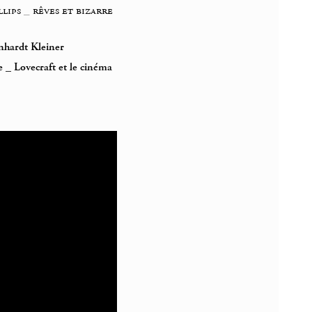
lips
_
rêves et bizarre
einhardt Kleiner
e
_
Lovecraft et le cinéma