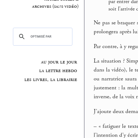
par entrer da
archives (sans vidéo)
soit l’arrivé
Ne pas se braquer 
prolongera après lu
Par contre, à y reg
La situation ? Simp
au jour le jour
dans la vidéo), le 
la lettre hebdo
ou narratrice saura
les livres, la librairie
justement : la mult
inverse, de la voix 
J’ajoute deux dema
–
« fatiguer le text
l’intention d’y écri