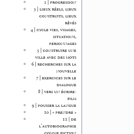
2 | progression
3 | lieux réels, lieux
construits, lieux
rêvés
4 | cycle vies, visages,
situations,
personnages
5 | construire une
ville avec des mots
6 | recherches sur la
nouvelle
7 | exercices sur le
dialogue
8 | vers un écrire-
film
9 | pousser la langue
10 | « prendre »
11 | de
l’autobiographie
comme fiction