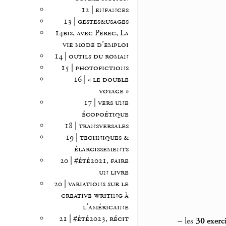
12 | enfances
13 | gestes&usages
14bis, avec Perec, La
vie mode d’emploi
14 | outils du roman
15 | photofictions
16 | « le double
voyage »
17 | vers une
écopoétique
18 | transversales
19 | techniques &
élargissements
20 | #été2021, faire
un livre
20 | variations sur le
creative writing à
l’américaine
21 | #été2023, récit
–
les
30 exerc