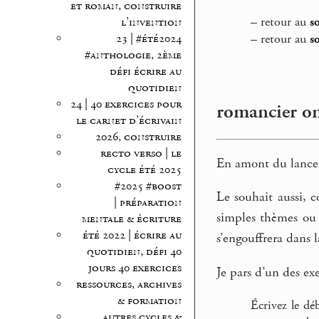
et roman, construire
–
retour au
s
l’invention
23 | #été2024
–
retour au
s
#anthologie, 2ème
défi écrire au
quotidien
24 | 40 exercices pour
romancier omn
le carnet d’écrivain
2026, construire
recto verso | le
En amont du lanceme
cycle été 2025
#2025 #boost
Le souhait aussi, c
| préparation
simples thèmes ou 
mentale & écriture
été 2022 | écrire au
s’engouffrera dans l
quotidien, défi 40
jours 40 exercices
Je pars d’un des ex
ressources, archives
& formation
Écrivez le dé
autres cycles &