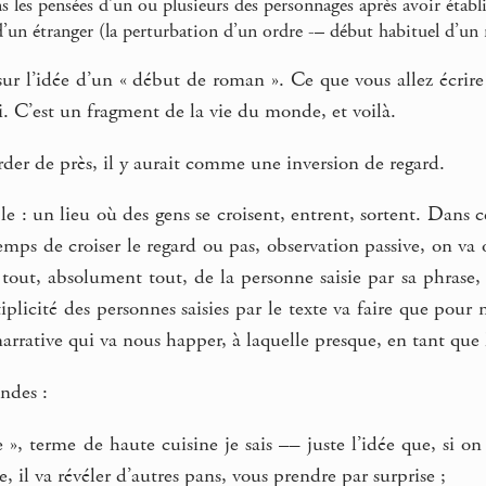
ns les pensées d’un ou plusieurs des personnages après avoir étab
e d’un étranger (la perturbation d’un ordre -– début habituel d’un
sur l’idée d’un « début de roman ». Ce que vous allez écrir
i. C’est un fragment de la vie du monde, et voilà.
arder de près, il y aurait comme une inversion de regard.
le : un lieu où des gens se croisent, entrent, sortent. Dans
temps de croiser le regard ou pas, observation passive, on va 
 tout, absolument tout, de la personne saisie par sa phrase, 
iplicité des personnes saisies par le texte va faire que pour n
narrative qui va nous happer, à laquelle presque, en tant que 
ndes :
e », terme de haute cuisine je sais –– juste l’idée que, si o
re, il va révéler d’autres pans, vous prendre par surprise ;